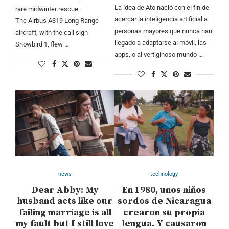
La idea de Ato nació con el fin de
rare midwinter rescue.
acercar la inteligencia artificial a
The Airbus A319 Long Range
personas mayores que nunca han
aircraft, with the call sign
llegado a adaptarse al móvil, las
Snowbird 1, flew …
apps, o al vertiginoso mundo …
news
technology
Dear Abby: My
En 1980, unos niños
husband acts like our
sordos de Nicaragua
failing marriage is all
crearon su propia
my fault but I still love
lengua. Y causaron