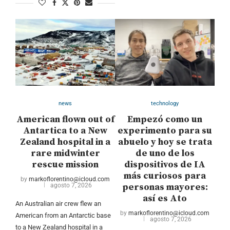
news
technology
American flown out of
Empezó como un
Antartica to a New
experimento para su
Zealand hospital in a
abuelo y hoy se trata
rare midwinter
de uno de los
rescue mission
dispositivos de IA
más curiosos para
by
markoflorentino@icloud.com
personas mayores:
agosto 7, 2026
así es Ato
An Australian air crew flew an
by
markoflorentino@icloud.com
American from an Antarctic base
agosto 7, 2026
to a New Zealand hospital in a