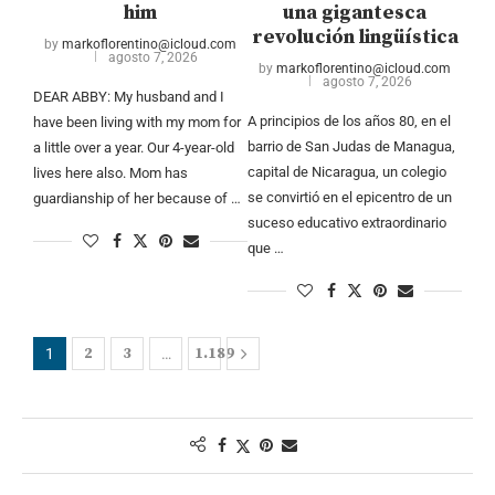
him
una gigantesca
revolución lingüística
by
markoflorentino@icloud.com
agosto 7, 2026
by
markoflorentino@icloud.com
agosto 7, 2026
DEAR ABBY: My husband and I
A principios de los años 80, en el
have been living with my mom for
barrio de San Judas de Managua,
a little over a year. Our 4-year-old
capital de Nicaragua, un colegio
lives here also. Mom has
se convirtió en el epicentro de un
guardianship of her because of …
suceso educativo extraordinario
que …
2
3
1.189
1
…