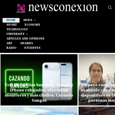
HOME
NEWS
SPORT
ECONOMY
TECHNOLOGY
UNIVERSITY
ARTICLES AND OPINIONS
ART
AWARDS
RADIO
STUDENTS
Trío de móviles Samsung, Google y
Empezó como un
iPhone rebajados, ofertas en
su abuelo y hoy s
monitores y más chollos. Cazando
dispositivos de 
Gangas
personas mayo