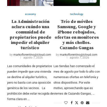
economy
technology
La Administración
Trío de móviles
aclara cuándo una
Samsung, Google y
comunidad de
iPhone rebajados,
propietarios puede
ofertas en monitores
impedir el alquiler
y más chollos.
turístico
Cazando Gangas
by
markoflorentino@icloud.com
by
markoflorentino@icloud.com
agosto 7, 2026
agosto 7, 2026
Las comunidades de propietarios
Las tiendas han comenzado el
pueden impedir que una vivienda
mes de agosto por todo lo alto con
se destine al alquiler turístico,
numerosas ofertas en telefonía y
pero no basta con una oposición
otros dispositivos. Por este
genérica de los vecinos. La
motivo, aprovechando que es
prohibición debe estar recogida de
viernes de Cazando Gangas, …
forma clara en …