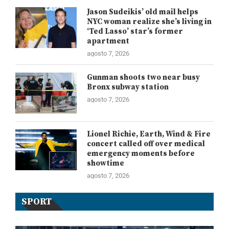
Jason Sudeikis’ old mail helps
NYC woman realize she’s living in
‘Ted Lasso’ star’s former
apartment
agosto 7, 2026
Gunman shoots two near busy
Bronx subway station
agosto 7, 2026
Lionel Richie, Earth, Wind & Fire
concert called off over medical
emergency moments before
showtime
agosto 7, 2026
SPORT