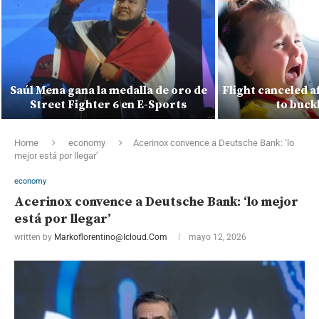
Saúl Mena gana la medalla de oro de
Flight canceled a
Street Fighter 6 en E-Sports
to buck
Home
economy
Acerinox convence a Deutsche Bank: ‘lo
mejor está por llegar’
economy
Acerinox convence a Deutsche Bank: ‘lo mejor
está por llegar’
written by
Markoflorentino@icloud.com
mayo 12, 2026