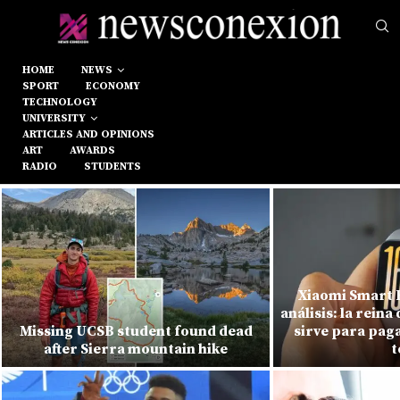
HOME
NEWS
SPORT
ECONOMY
TECHNOLOGY
UNIVERSITY
ARTICLES AND OPINIONS
ART
AWARDS
RADIO
STUDENTS
Xiaomi Smart 
análisis: la reina 
Missing UCSB student found dead
sirve para paga
after Sierra mountain hike
t