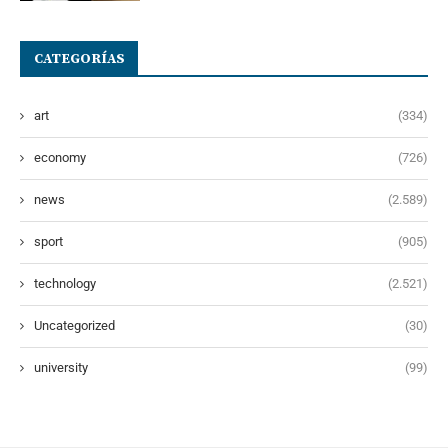
CATEGORÍAS
art
(334)
economy
(726)
news
(2.589)
sport
(905)
technology
(2.521)
Uncategorized
(30)
university
(99)