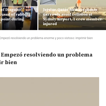
 of Disguise’
Jetstar, Qatar Airways planes
cused of robbing
narrowly avoid collision at
npoint during
Sydney airport, 1 crew member
’
injured
Empezó resolviendo un problema enorme y poco vistoso: imprimir bien
. Empezó resolviendo un problema
r bien