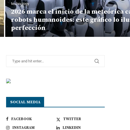
technology
2026 marca el inicio de la meteórica c
robots humanoides: este gráfico lo ilus
perfección
SOCIAL MEDIA
FACEBOOK
TWITTER
INSTAGRAM
LINKEDIN