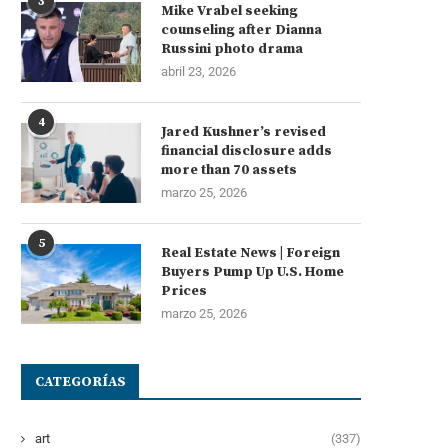
3
Mike Vrabel seeking
counseling after Dianna
Russini photo drama
abril 23, 2026
4
Jared Kushner’s revised
financial disclosure adds
more than 70 assets
marzo 25, 2026
5
Real Estate News | Foreign
Buyers Pump Up U.S. Home
Prices
marzo 25, 2026
CATEGORÍAS
art
(337)