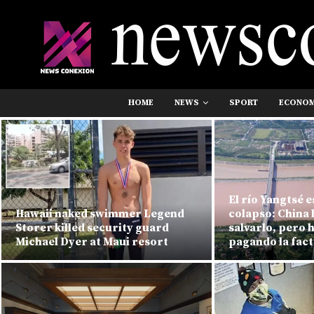
HOME
NEWS
SPORT
ECONO
El río Yangtsé e
Hawaii naked swimmer Legend
colapso: China 
Storer killed security guard
salvarlo, pero 
Michael Dyer at Maui resort
pagando la fac