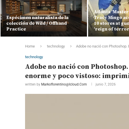
Atlanta ‘Master
Espécimen naturalista de la
Tracy Mingo ac
colección de Wild / Offhand
10 stores at gu
Practice
‘reign of terror
Home
technology
Adobe no nació con Photoshop. 
technology
Adobe no nació con Photoshop
enorme y poco vistoso: imprimi
written by
Markoflorentino@icloud.com
junio 7, 2026