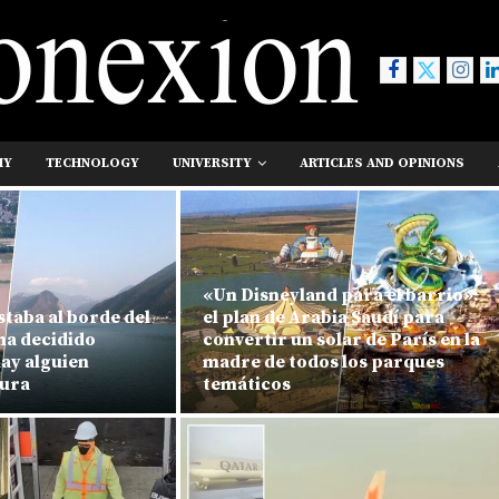
MY
TECHNOLOGY
UNIVERSITY
ARTICLES AND OPINIONS
«Un Disneyland para el barrio»:
staba al borde del
el plan de Arabia Saudí para
ha decidido
convertir un solar de París en la
hay alguien
madre de todos los parques
tura
temáticos