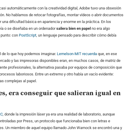
si automáticamente con la creatividad digital, Adobe tuvo una obsesión
ión. No hablamos de retocar fotografías, montar vídeos o abrir documentos
 una dificultad básica en apariencia y enorme en la práctica. En los
veía o se diseñaba en un ordenador
saliera bien en papel
no era algo
 punto: con
PostScript
, un lenguaje pensado para describir cómo debía
il de lo que hoy podemos imaginar.
Lemelson-MIT recuerda
que, en ese
rcado y las impresoras disponibles eran, en muchos casos, de matriz de
mente profesionales, la alternativa pasaba por equipos de composición que
procesos laboriosos. Entre un extremo y otro había un vacío evidente:
nas complejas al papel.
s, era conseguir que salieran igual en
RC
, donde la impresión láser ya era una realidad de laboratorio, aunque
ntroladas por Press, un protocolo que funcionaba bien con letras e
es. Un miembro de aquel equipo llamado John Warnock se encontró una y