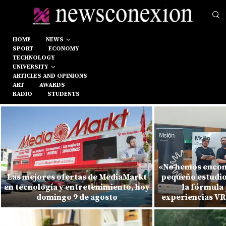
HOME
NEWS
SPORT
ECONOMY
TECHNOLOGY
UNIVERSITY
ARTICLES AND OPINIONS
ART
AWARDS
RADIO
STUDENTS
«No hemos encont
Las mejores ofertas de MediaMarkt
pequeño estudio 
en tecnología y entretenimiento, hoy
la fórmula
domingo 9 de agosto
experiencias VR 