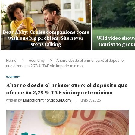
Dear Abby: Cruise companions come
with one big problem: She never
Wild video show
stops talking
tourist to grou
Home
economy
Ahorro desde el primer euro: el depósito
que ofrece un 2,78 % TAE sin importe mínimo
economy
Ahorro desde el primer euro: el depósito que
ofrece un 2,78 % TAE sin importe mínimo
written by
Markoflorentino@icloud.com
junio 7, 2026