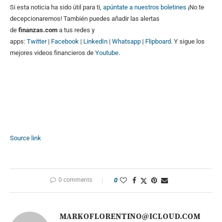
Si esta noticia ha sido útil para ti,
apúntate a nuestros boletines
¡No te
decepcionaremos! También puedes añadir las alertas
de
finanzas.com
a tus redes y
apps:
Twitter
|
Facebook
|
LinkedIn
|
Whatsapp
|
Flipboard
. Y sigue los
mejores videos financieros de
Youtube
.
Source link
0 comments
0
MARKOFLORENTINO@ICLOUD.COM