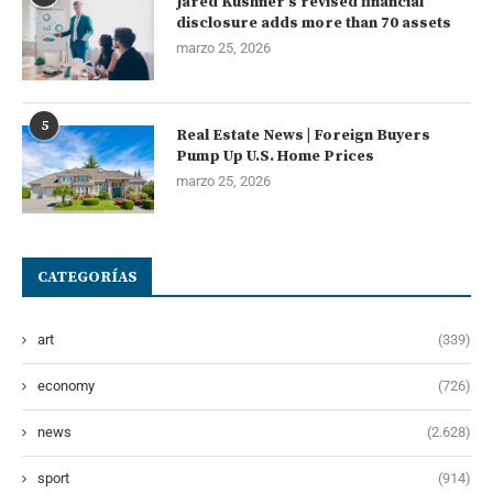
Jared Kushner’s revised financial
disclosure adds more than 70 assets
marzo 25, 2026
5
Real Estate News | Foreign Buyers
Pump Up U.S. Home Prices
marzo 25, 2026
CATEGORÍAS
art
(339)
economy
(726)
news
(2.628)
sport
(914)