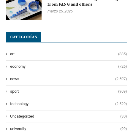
from FANG and others
marzo 25, 2026
CATEGORÍAS
art
(335)
economy
(726)
news
(2.597)
sport
(909)
technology
(2.529)
Uncategorized
(30)
university
(99)