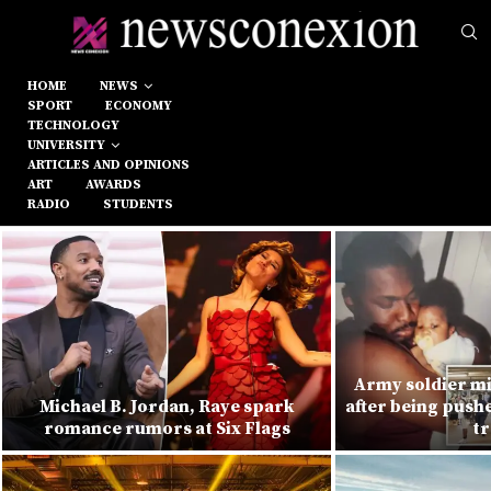
HOME
NEWS
SPORT
ECONOMY
TECHNOLOGY
UNIVERSITY
ARTICLES AND OPINIONS
ART
AWARDS
RADIO
STUDENTS
Army soldier mi
Michael B. Jordan, Raye spark
after being push
romance rumors at Six Flags
tr