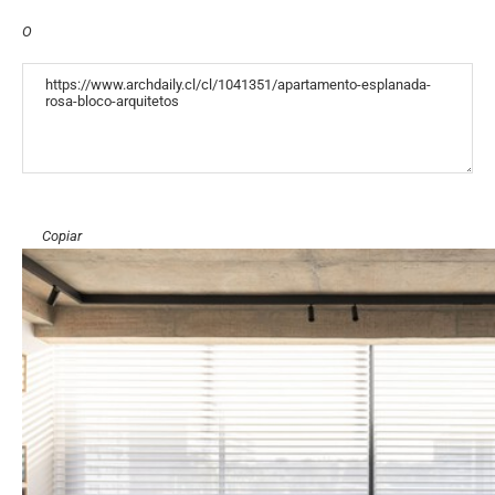
O
«COPY»
Copiar