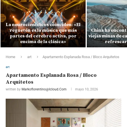
La neurocientíficos coinciden: «El
reguetón es la música que más
China ha encontr
partes del cerebro activa, por
viejas minas de 
encima de la clásica»
refrescar
Home
art
Apartamento Esplanada Rosa / Bloco Arquitetos
art
Apartamento Esplanada Rosa / Bloco
Arquitetos
written by
Markoflorentino@icloud.com
mayo 10, 2026