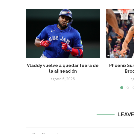
Vladdy vuelve a quedar fuera de
Phoenix Sun
la alineación
Broo
agosto 6, 2026
a
LEAV