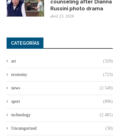
counseling after Dianna
Russini photo drama
abril 23, 2026
CATEGORÍAS
art
(329)
economy
(723)
news
(2.549)
sport
(896)
technology
(2.481)
Uncategorized
(30)