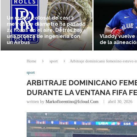
Un motor colosal de casi 3
metros de diámetro ha pasado
24 horas en el aire. Detrás hay
una proeza de ingeniería con
Vladdy vuelve 
un Airbus
de la alineació
Home
sport
Arbitraje dominicano femenino estuvo e
sport
ARBITRAJE DOMINICANO FEM
DURANTE LA VENTANA FIFA FE
written by
Markoflorentino@icloud.com
abril 30, 2026