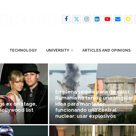
Y
TECHNOLOGY
UNIVERSITY
ARTICLES AND OPINIONS
En plena sequía y ola de calor,
Rumanía ha tenido una singular
ngs ex on stage,
idea para mantener
Hollywood list
funcionando una central
nuclear: usar explosivos