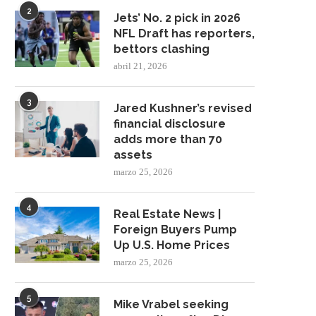
2
Jets’ No. 2 pick in 2026
NFL Draft has reporters,
bettors clashing
abril 21, 2026
3
Jared Kushner’s revised
financial disclosure
adds more than 70
assets
marzo 25, 2026
4
Real Estate News |
Foreign Buyers Pump
Up U.S. Home Prices
marzo 25, 2026
5
Mike Vrabel seeking