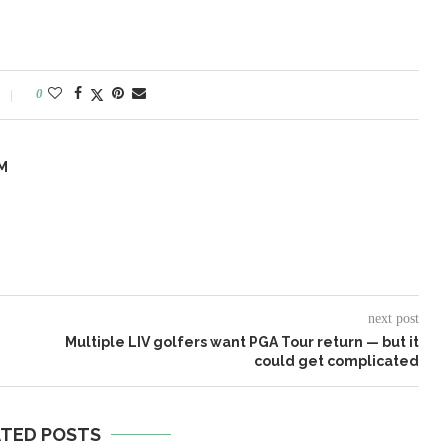
0
M
next post
Multiple LIV golfers want PGA Tour return — but it
could get complicated
ATED POSTS