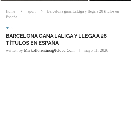
Home
sport
Barcelona gana LaLiga y llega a 28 títulos en
España
sport
BARCELONA GANA LALIGA Y LLEGA A 28
TÍTULOS EN ESPAÑA
written by
Markoflorentino@icloud.com
mayo 11, 2026