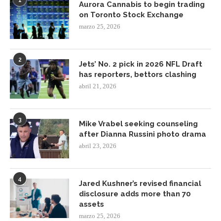
1
Aurora Cannabis to begin trading
on Toronto Stock Exchange
marzo 25, 2026
2
Jets’ No. 2 pick in 2026 NFL Draft
has reporters, bettors clashing
abril 21, 2026
3
Mike Vrabel seeking counseling
after Dianna Russini photo drama
abril 23, 2026
4
Jared Kushner’s revised financial
disclosure adds more than 70
assets
marzo 25, 2026