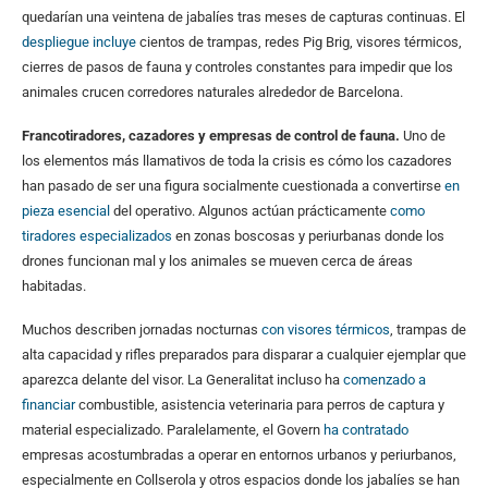
quedarían una veintena de jabalíes tras meses de capturas continuas. El
despliegue incluye
cientos de trampas, redes Pig Brig, visores térmicos,
cierres de pasos de fauna y controles constantes para impedir que los
animales crucen corredores naturales alrededor de Barcelona.
Francotiradores, cazadores y empresas de control de fauna.
Uno de
los elementos más llamativos de toda la crisis es cómo los cazadores
han pasado de ser una figura socialmente cuestionada a convertirse
en
pieza esencial
del operativo. Algunos actúan prácticamente
como
tiradores especializados
en zonas boscosas y periurbanas donde los
drones funcionan mal y los animales se mueven cerca de áreas
habitadas.
Muchos describen jornadas nocturnas
con visores térmicos
, trampas de
alta capacidad y rifles preparados para disparar a cualquier ejemplar que
aparezca delante del visor. La Generalitat incluso ha
comenzado a
financiar
combustible, asistencia veterinaria para perros de captura y
material especializado. Paralelamente, el Govern
ha contratado
empresas acostumbradas a operar en entornos urbanos y periurbanos,
especialmente en Collserola y otros espacios donde los jabalíes se han