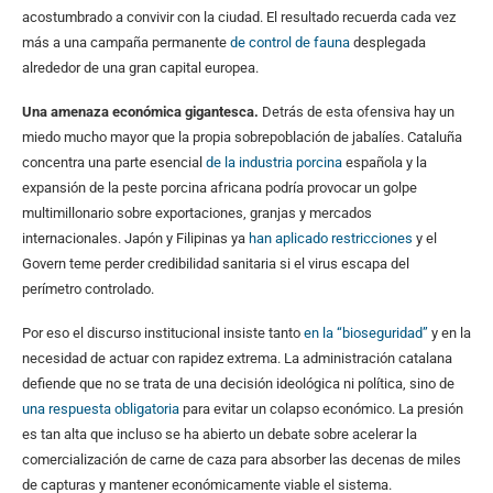
acostumbrado a convivir con la ciudad. El resultado recuerda cada vez
más a una campaña permanente
de control de fauna
desplegada
alrededor de una gran capital europea.
Una amenaza económica gigantesca.
Detrás de esta ofensiva hay un
miedo mucho mayor que la propia sobrepoblación de jabalíes. Cataluña
concentra una parte esencial
de la industria porcina
española y la
expansión de la peste porcina africana podría provocar un golpe
multimillonario sobre exportaciones, granjas y mercados
internacionales. Japón y Filipinas ya
han aplicado restricciones
y el
Govern teme perder credibilidad sanitaria si el virus escapa del
perímetro controlado.
Por eso el discurso institucional insiste tanto
en la “bioseguridad”
y en la
necesidad de actuar con rapidez extrema. La administración catalana
defiende que no se trata de una decisión ideológica ni política, sino de
una respuesta obligatoria
para evitar un colapso económico. La presión
es tan alta que incluso se ha abierto un debate sobre acelerar la
comercialización de carne de caza para absorber las decenas de miles
de capturas y mantener económicamente viable el sistema.