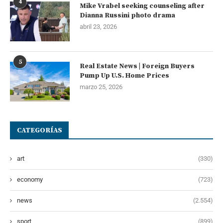
4
Mike Vrabel seeking counseling after
Dianna Russini photo drama
abril 23, 2026
5
Real Estate News | Foreign Buyers
Pump Up U.S. Home Prices
marzo 25, 2026
CATEGORÍAS
art
(330)
economy
(723)
news
(2.554)
sport
(899)