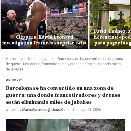
David Jiménez, 
Clippers, Kawhi Leonard
herencias: «pod
investigation features surprise twist
para pagar los 
Home
technology
Barcelona se ha convertido en una zona
de guerra: una donde francotiradores y drones están eliminando miles
de jabalíes
technology
Barcelona se ha convertido en una zona de
guerra: una donde francotiradores y drones
están eliminando miles de jabalíes
written by
Markoflorentino@icloud.com
mayo 21, 2026