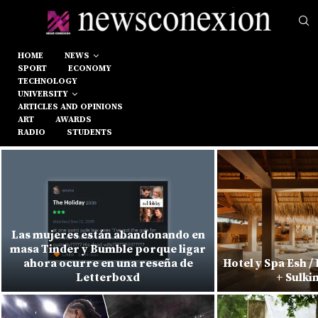
HOME
NEWS
SPORT
ECONOMY
TECHNOLOGY
UNIVERSITY
ARTICLES AND OPINIONS
ART
AWARDS
RADIO
STUDENTS
Las mujeres están abandonando en
masa Tinder y Bumble porque ligar
ahora ocurre en una reseña de
Hotel y Spa Esh 
Letterboxd
+ Sulki