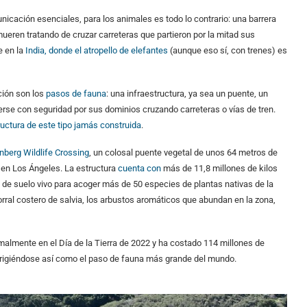
icación esenciales, para los animales es todo lo contrario: una barrera
eren tratando de cruzar carreteras que partieron por la mitad sus
 en la
India, donde el atropello de elefantes
(aunque eso sí, con trenes) es
ción son los
pasos de fauna
: una infraestructura, ya sea un puente, un
rse con seguridad por sus dominios cruzando carreteras o vías de tren.
ructura de este tipo jamás construida
.
nberg Wildlife Crossing
, un colosal puente vegetal de unos 64 metros de
, en Los Ángeles. La estructura
cuenta con
más de 11,8 millones de kilos
de suelo vivo para acoger más de 50 especies de plantas nativas de la
rral costero de salvia, los arbustos aromáticos que abundan en la zona,
malmente en el Día de la Tierra de 2022 y ha costado 114 millones de
 erigiéndose así como el paso de fauna más grande del mundo.