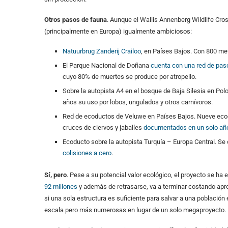
Otros pasos de fauna
. Aunque el Wallis Annenberg Wildlife Cr
(principalmente en Europa) igualmente ambiciosos:
Natuurbrug Zanderij Crailoo
, en Países Bajos. Con 800 me
El Parque Nacional de Doñana
cuenta con una red de pas
cuyo 80% de muertes se produce por atropello.
Sobre la autopista A4 en el bosque de Baja Silesia en Po
años su uso por lobos, ungulados y otros carnívoros.
Red de ecoductos de Veluwe en Países Bajos. Nueve ecod
cruces de ciervos y jabalíes
documentados en un solo añ
Ecoducto sobre la autopista Turquía – Europa Central. Se 
colisiones a cero
.
Sí, pero
. Pese a su potencial valor ecológico, el proyecto se ha
92 millones
y además de retrasarse, va a terminar costando ap
si una sola estructura es suficiente para salvar a una població
escala pero más numerosas en lugar de un solo megaproyecto.