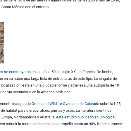
onservar el 30% de las tierras y aguas costeras del estado antes de 2030,
e Santa Mónica con el entorno.
os se construyeron
en los años 50 del siglo XX, en Francia. De hecho,
e en su haber una larga lista de estructuras de este tipo. Lo singular de
su localización: está en una ciudad enorme y atraviesa una autopista de 10
n una vía secundaria en la América profunda.
temente inaugurado
Greenland Wildlife Overpass de Colorado
sobre la I-25,
hábitat para ciervos, alces, pumas y osos. La literatura científica
 Europa, Norteamérica y Australia,
este estudio publicado en Biological
n reducir la mortalidad animal por atropello hasta un 90% frente a tramos