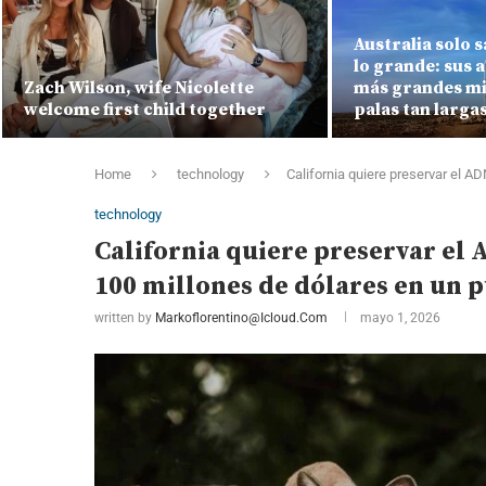
Australia solo 
lo grande: sus
Zach Wilson, wife Nicolette
más grandes mi
welcome first child together
palas tan larga
Home
technology
California quiere preservar el A
technology
California quiere preservar el 
100 millones de dólares en un 
written by
Markoflorentino@icloud.com
mayo 1, 2026