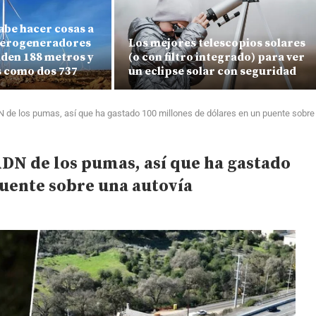
sabe hacer cosas a
 aerogeneradores
Los mejores telescopios solares
den 188 metros y
(o con filtro integrado) para ver
s como dos 737
un eclipse solar con seguridad
DN de los pumas, así que ha gastado 100 millones de dólares en un puente sobre
ADN de los pumas, así que ha gastado
puente sobre una autovía