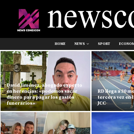
HOME
NEWS
SPORT
ECONO
David Jiménez, abogado experto
en herencias: «podemos sacar
RD llega a 30 m
dinero para pagar los gastos
tercera vez en l
funerarios»
JCC