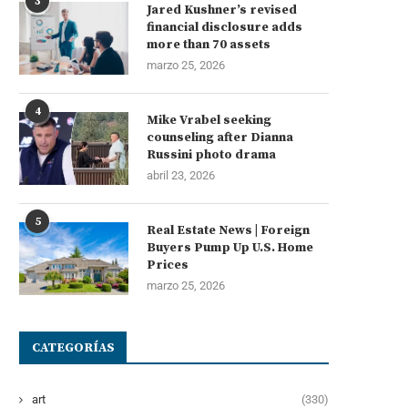
3
Jared Kushner’s revised
financial disclosure adds
more than 70 assets
marzo 25, 2026
4
Mike Vrabel seeking
counseling after Dianna
Russini photo drama
abril 23, 2026
5
Real Estate News | Foreign
Buyers Pump Up U.S. Home
Prices
marzo 25, 2026
CATEGORÍAS
art
(330)