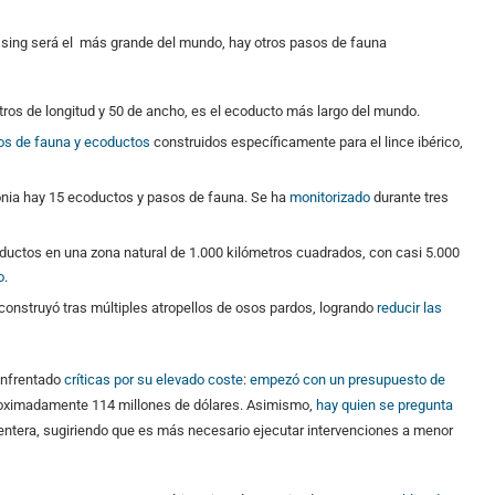
ossing será el más grande del mundo, hay otros pasos de fauna
tros de longitud y 50 de ancho, es el ecoducto más largo del mundo.
os de fauna y ecoductos
construidos específicamente para el lince ibérico,
lonia hay 15 ecoductos y pasos de fauna. Se ha
monitorizado
durante tres
uctos en una zona natural de 1.000 kilómetros cuadrados, con casi 5.000
o
.
construyó tras múltiples atropellos de osos pardos, logrando
reducir las
 enfrentado
críticas por su elevado coste
:
empezó con un presupuesto de
roximadamente 114 millones de dólares. Asimismo,
hay quien se pregunta
n entera, sugiriendo que es más necesario ejecutar intervenciones a menor