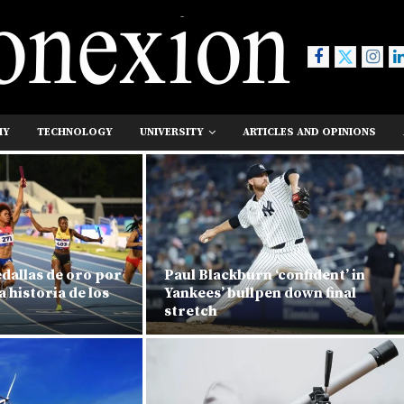
MY
TECHNOLOGY
UNIVERSITY
ARTICLES AND OPINIONS
edallas de oro por
Paul Blackburn ‘confident’ in
a historia de los
Yankees’ bullpen down final
stretch