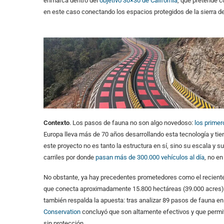
enmarca dentro del
objetivo 30×30 de California
, que pretende c
en este caso conectando los espacios protegidos de la sierra d
Contexto
. Los pasos de fauna no son algo novedoso:
los primer
Europa lleva más de 70 años desarrollando esta tecnología y tien
este proyecto no es tanto la estructura en sí, sino su escala y 
carriles por donde
pasan más de 300.000 vehículos al día
, no e
No obstante, ya hay precedentes prometedores como el recien
que conecta aproximadamente 15.800 hectáreas (39.000 acres) de 
también respalda la apuesta: tras analizar 89 pasos de fauna en
Conservation
concluyó que son altamente efectivos y que permite
sin protección.