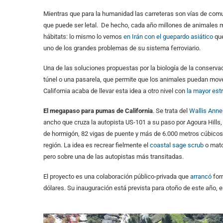
Mientras que para la humanidad las carreteras son vías de comun
que puede ser letal. De hecho, cada año millones de animales mu
hábitats: lo mismo lo vemos
en Irán con el guepardo asiático
que
uno de los grandes problemas de su sistema ferroviario.
Una de las soluciones propuestas por la biología de la conserva
túnel o una pasarela, que permite que los animales puedan move
California acaba de llevar esta idea a otro nivel con
la mayor est
El megapaso para pumas de California
. Se trata del
Wallis Anne
ancho que cruza la autopista US-101 a su paso por Agoura Hills
de hormigón, 82 vigas de puente y más de 6.000 metros cúbicos 
región. La idea es recrear fielmente el
coastal sage scrub
o mato
pero sobre una de las autopistas más transitadas.
El proyecto es una colaboración público-privada que
arrancó
for
dólares. Su inauguración está prevista para otoño de este año,