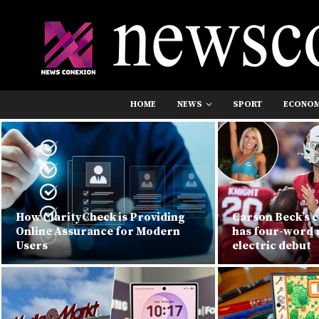
HOME
NEWS
SPORT
ECONO
How ClarityCheck is Providing
Carson Beck’s c
Online Assurance for Modern
has four-word r
Users
electric debut