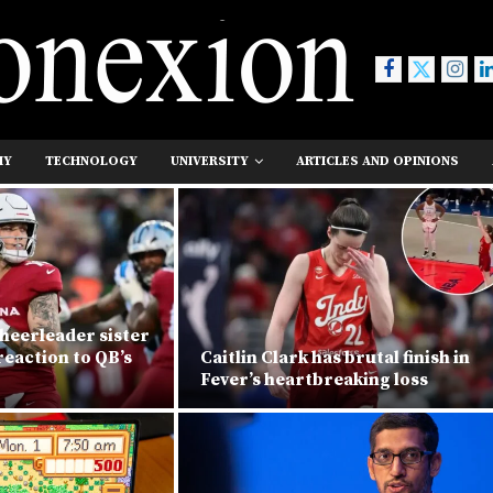
MY
TECHNOLOGY
UNIVERSITY
ARTICLES AND OPINIONS
heerleader sister
eaction to QB’s
Caitlin Clark has brutal finish in
Fever’s heartbreaking loss