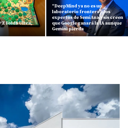
“DeepMind ya no es un
laboratorio frontera”: los
expertos de SemiAnalysis creen
Z Fold8 Ultra,
que Google ganará la IA aunque
Gemini pierda