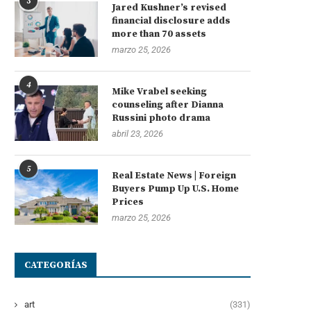
3
Jared Kushner’s revised
financial disclosure adds
more than 70 assets
marzo 25, 2026
4
Mike Vrabel seeking
counseling after Dianna
Russini photo drama
abril 23, 2026
5
Real Estate News | Foreign
Buyers Pump Up U.S. Home
Prices
marzo 25, 2026
CATEGORÍAS
art
(331)