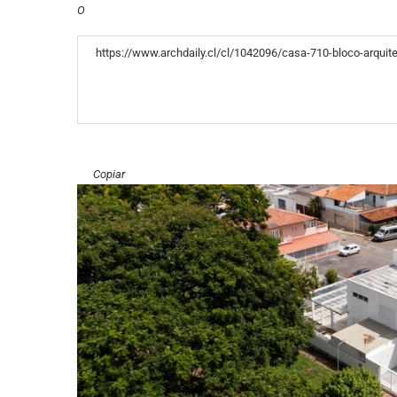
O
«COPY»
Copiar