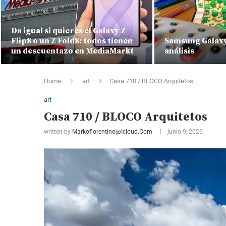
Da igual si quieres el Galaxy Z
Flip8 o un Z Fold8: todos tienen
Samsung Galaxy 
un descuentazo en MediaMarkt
análisis
Home
art
Casa 710 / BLOCO Arquitetos
art
Casa 710 / BLOCO Arquitetos
written by
Markoflorentino@icloud.com
junio 9, 2026