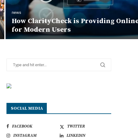
news
How ClarityCheck is Providing Onlin
for Modern Users
SOCIAL MEDIA
FACEBOOK
TWITTER
INSTAGRAM
LINKEDIN