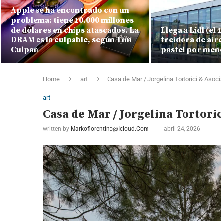
Apple se ha encontrado con un
problema: tiene 10.000 millones
de dólares en chips atascados. La
Llega a Lidl (el
DRAM es la culpable, según Tim
freidora de air
Culpan
pastel por men
Home
art
Casa de Mar / Jorgelina Tortorici & Asoc
art
Casa de Mar / Jorgelina Tortori
written by
Markoflorentino@icloud.com
abril 24, 2026