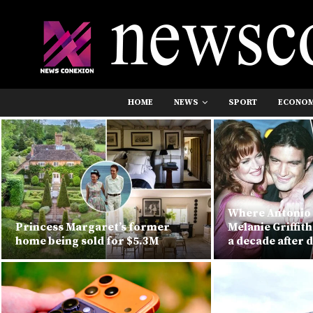
HOME
NEWS
SPORT
ECONO
Where Antonio
Princess Margaret’s former
Melanie Griffit
home being sold for $5.3M
a decade after 