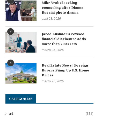
3
Mike Vrabel seeking
counseling after Dianna
Russini photo drama
abril 23, 2026
4
Jared Kushner’s revised
financial disclosure adds
more than 70 assets
marzo 25, 2026
5
Real Estate News | Foreign
Buyers Pump Up U.S. Home
Prices
marzo 25, 2026
CATEGORÍAS
art
(331)