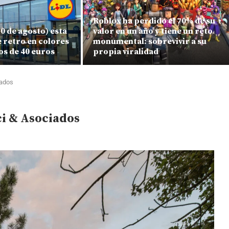
Roblox ha perdido el 70% de su
 10 de agosto) esta
valor en un año y tiene un reto
e retro en colores
monumental: sobrevivir a su
os de 40 euros
propia viralidad
iados
ci & Asociados