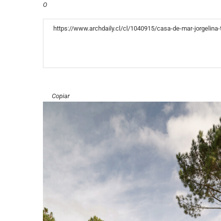
O
«COPY»
Copiar