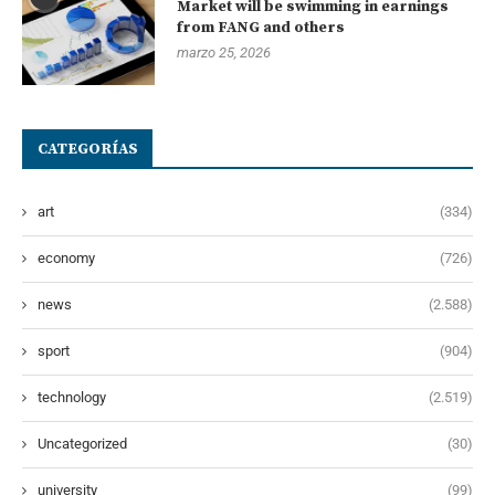
Market will be swimming in earnings
from FANG and others
marzo 25, 2026
CATEGORÍAS
art
(334)
economy
(726)
news
(2.588)
sport
(904)
technology
(2.519)
Uncategorized
(30)
university
(99)