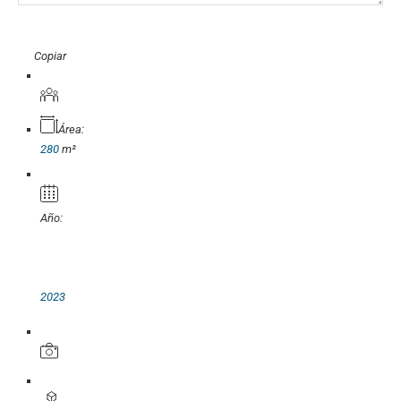
«COPY»
Copiar
Área:
280
m²
Año:
2023