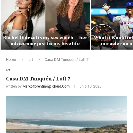
Rachel Dolezal is my sex coach — her
What it would ta
advice may just fix my love life
miracle run i
Home
art
Casa DM Tunquén / Loft 7
art
Casa DM Tunquén / Loft 7
written by
Markoflorentino@icloud.com
junio 10, 2026