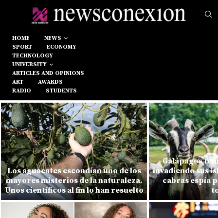
HOME
NEWS
SPORT
ECONOMY
TECHNOLOGY
UNIVERSITY
ARTICLES AND OPINIONS
ART
AWARDS
RADIO
STUDENTS
Galápagos tení
Los aguacates escondían uno de los
invadiendo sus is
mayores misterios de la naturaleza.
cabras espía p
Unos científicos al fin lo han resuelto
t