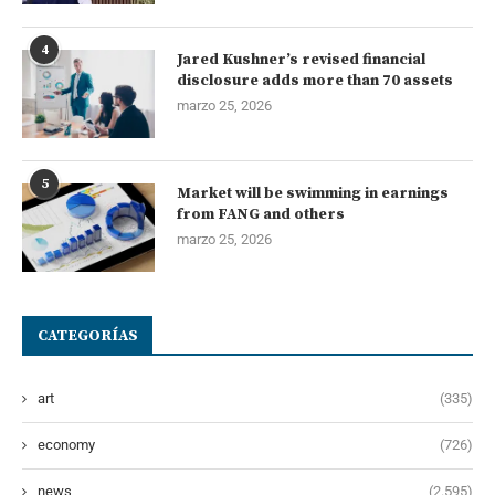
4
Jared Kushner’s revised financial
disclosure adds more than 70 assets
marzo 25, 2026
5
Market will be swimming in earnings
from FANG and others
marzo 25, 2026
CATEGORÍAS
art
(335)
economy
(726)
news
(2.595)