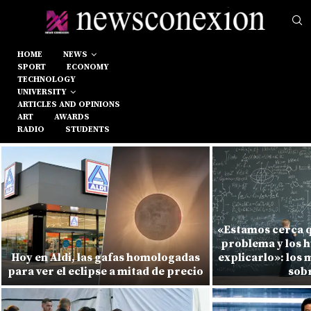
HOME
NEWS
SPORT
ECONOMY
TECHNOLOGY
UNIVERSITY
ARTICLES AND OPINIONS
ART
AWARDS
RADIO
STUDENTS
«Estamos cerca q
problema y los 
Hoy en Aldi, las gafas homologadas
explicarlo»: los
para ver el eclipse a mitad de precio
sobr