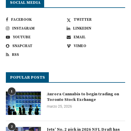
SOCIAL MEDIA
FACEBOOK
TWITTER
INSTAGRAM
LINKEDIN
YOUTUBE
EMAIL
SNAPCHAT
VIMEO
RSS
POPULAR POSTS
1
Aurora Cannabis to begin trading on
Toronto Stock Exchange
marzo 25, 2026
2
Jets’ No. 2 pick in 2026 NFL Draft has