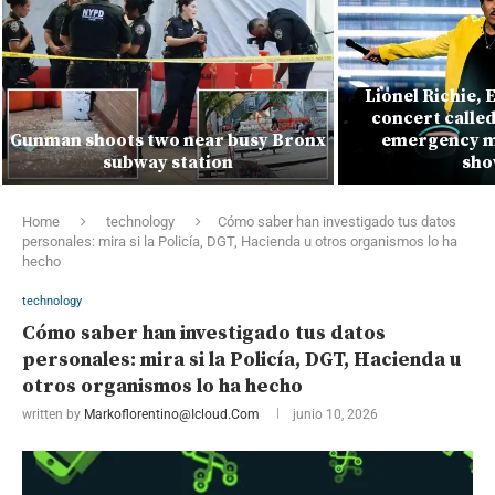
Lionel Richie, 
concert called
Gunman shoots two near busy Bronx
emergency m
subway station
sho
Home
technology
Cómo saber han investigado tus datos
personales: mira si la Policía, DGT, Hacienda u otros organismos lo ha
hecho
technology
Cómo saber han investigado tus datos
personales: mira si la Policía, DGT, Hacienda u
otros organismos lo ha hecho
written by
Markoflorentino@icloud.com
junio 10, 2026