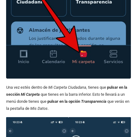
Una vez estés dentro de
Mi Carpeta Ciudadana
, tienes que
pulsar en la
sección
Mi Carpeta
que tienes en la barra inferior. Esto te llevará a un
menú donde tienes que
pulsar en la opción
Transparencia
que verás en
la pestaña de
Mis Datos
.