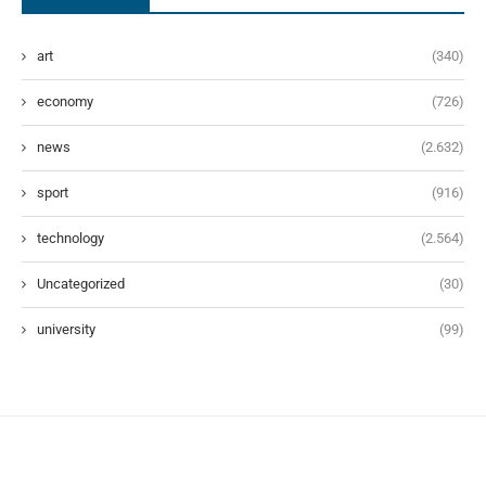
art
(340)
economy
(726)
news
(2.632)
sport
(916)
technology
(2.564)
Uncategorized
(30)
university
(99)