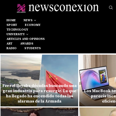
HOME
NEWS
SPORT
ECONOMY
TECHNOLOGY
UNIVERSITY
ARTICLES AND OPINIONS
ART
AWARDS
RADIO
STUDENTS
Ferrol llevaba décadas buscando una
gran industria para resurgir. La que
Los MacBook ten
ha llegado ha encendido todas las
parecía inca
alarmas de la Armada
eficien