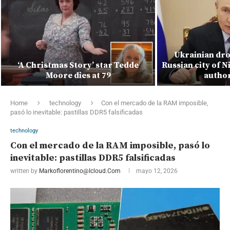
Ukrainian dro
‘A Christmas Story’ star Tedde
Russian city of N
Moore dies at 79
author
Home
technology
Con el mercado de la RAM imposible,
pasó lo inevitable: pastillas DDR5 falsificadas
technology
Con el mercado de la RAM imposible, pasó lo
inevitable: pastillas DDR5 falsificadas
written by
Markoflorentino@icloud.com
mayo 12, 2026