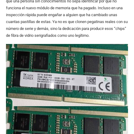
que una persona sin conocimientos no sepa identificar por qué no
funciona el nuevo módulo de memoria que ha pagado. Incluso en una
inspección rápida puede engañar a alguien que ha cambiado unas
cuantas pastillas de estas. Ya no es que clonen pegatinas reales con su
número de serie y demás, sino la dedicación para producir esos “chips”
de fibra de vidrio serigrafiados como uno legítimo.