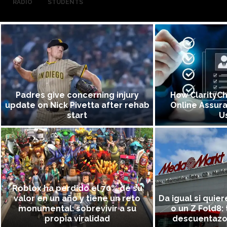
RADIO
STUDENTS
Padres give concerning injury
How ClarityCh
update on Nick Pivetta after rehab
Online Assur
start
U
Roblox ha perdido el 70% de su
valor en un año y tiene un reto
Da igual si quier
monumental: sobrevivir a su
o un Z Fold8:
propia viralidad
descuentazo