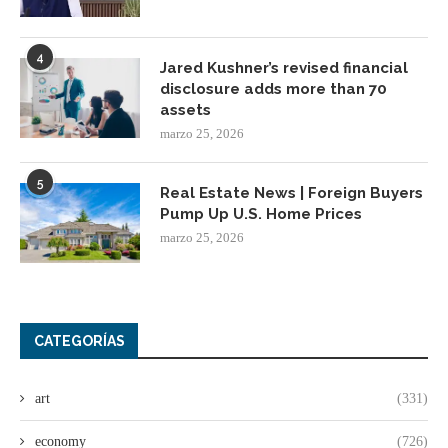
4
Jared Kushner’s revised financial
disclosure adds more than 70
assets
marzo 25, 2026
5
Real Estate News | Foreign Buyers
Pump Up U.S. Home Prices
marzo 25, 2026
CATEGORÍAS
art
(331)
economy
(726)