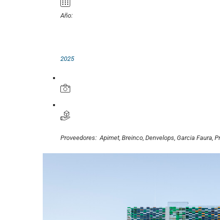
Año:
2025
Proveedores:
Apimet
,
Breinco
,
Denvelops
,
Garcia Faura
,
P