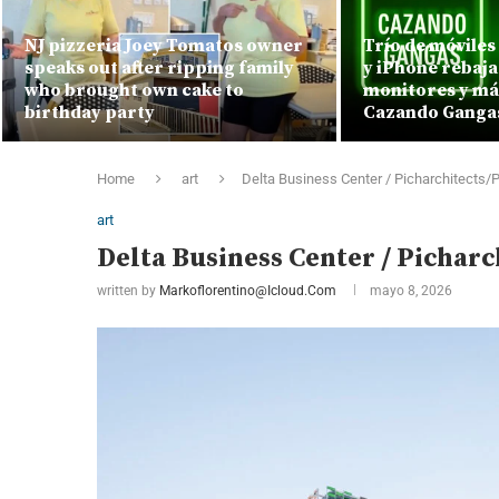
NJ pizzeria Joey Tomatos owner
Trío de móvile
speaks out after ripping family
y iPhone rebaja
who brought own cake to
monitores y más
birthday party
Cazando Ganga
Home
art
Delta Business Center / Picharchitects/P
art
Delta Business Center / Picharc
written by
Markoflorentino@icloud.com
mayo 8, 2026