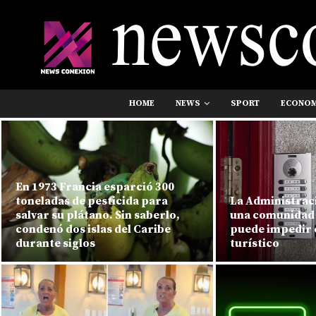
HOME
NEWS
SPORT
ECONO
En 1973 Francia esparció 300
toneladas de pesticida para
La Administrac
salvar su plátano. Sin saberlo,
una comunidad 
condenó dos islas del Caribe
puede impedir e
durante siglos
turístico