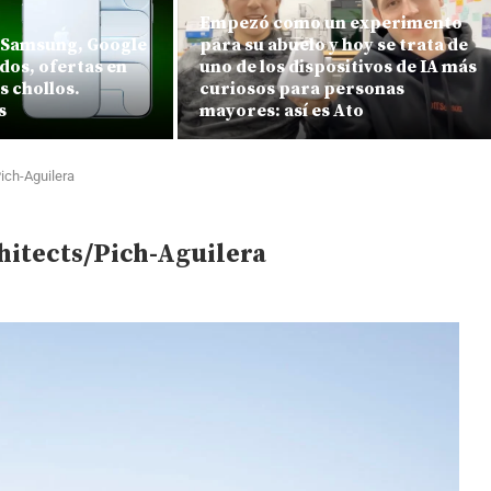
Empezó como un experimento
s Samsung, Google
para su abuelo y hoy se trata de
dos, ofertas en
uno de los dispositivos de IA más
 chollos.
curiosos para personas
s
mayores: así es Ato
ich-Aguilera
hitects/Pich-Aguilera