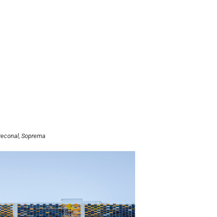
reconal
,
Soprema