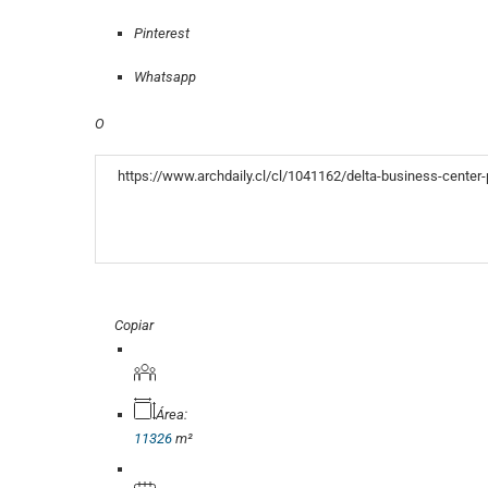
Pinterest
Whatsapp
O
«COPY»
Copiar
Área:
11326
m²