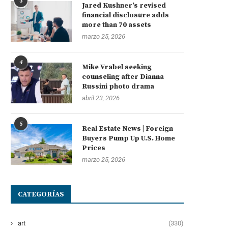
3
Jared Kushner’s revised
financial disclosure adds
more than 70 assets
marzo 25, 2026
4
Mike Vrabel seeking
counseling after Dianna
Russini photo drama
abril 23, 2026
5
Real Estate News | Foreign
Buyers Pump Up U.S. Home
Prices
marzo 25, 2026
CATEGORÍAS
art
(330)