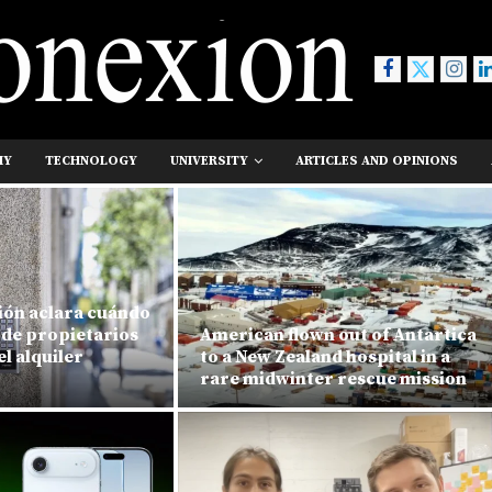
MY
TECHNOLOGY
UNIVERSITY
ARTICLES AND OPINIONS
ión aclara cuándo
de propietarios
American flown out of Antartica
l alquiler
to a New Zealand hospital in a
rare midwinter rescue mission