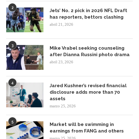
2
Jets’ No. 2 pick in 2026 NFL Draft
has reporters, bettors clashing
abril 21, 2026
3
Mike Vrabel seeking counseling
after Dianna Russini photo drama
abril 23, 2026
4
Jared Kushner’s revised financial
disclosure adds more than 70
assets
marzo 25, 2026
5
Market will be swimming in
earnings from FANG and others
marzo 25, 2026