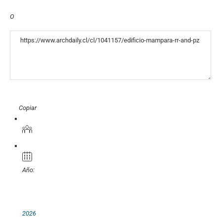
O
«COPY»
Copiar
Año:
2026