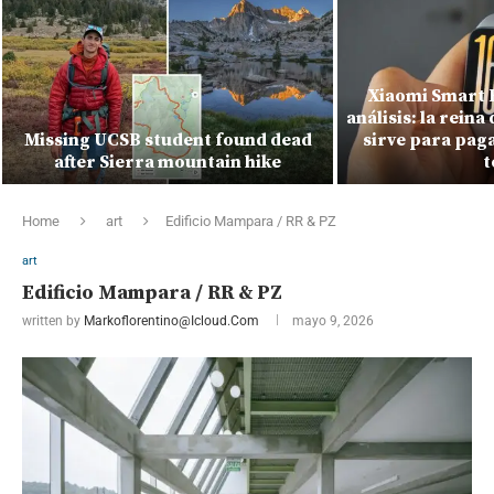
Xiaomi Smart 
análisis: la reina 
Missing UCSB student found dead
sirve para paga
after Sierra mountain hike
t
Home
art
Edificio Mampara / RR & PZ
art
Edificio Mampara / RR & PZ
written by
Markoflorentino@icloud.com
mayo 9, 2026