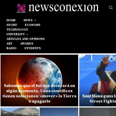
HOME
NEWS
SPORT
ECONOMY
TECHNOLOGY
UNIVERSITY
ARTICLES AND OPINIONS
ART
AWARDS
RADIO
STUDENTS
Sabemos que el Sol nos devorará en
algún momento. Unos científicos
tienen soluciones: «mover» la Tierra
Saúl Mena gana l
o apagarlo
Street Fight