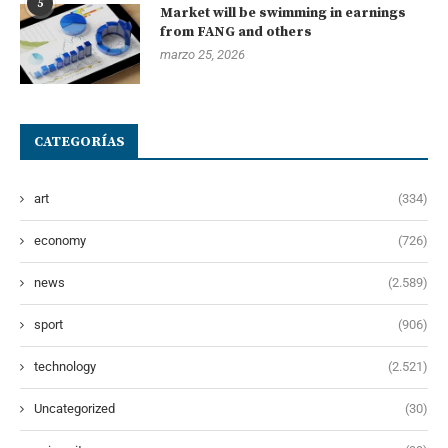
5
Market will be swimming in earnings
from FANG and others
marzo 25, 2026
CATEGORÍAS
art
(334)
economy
(726)
news
(2.589)
sport
(906)
technology
(2.521)
Uncategorized
(30)