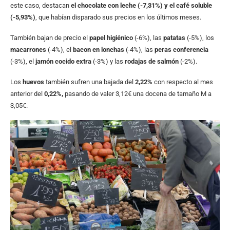
este caso, destacan
el chocolate con leche (-7,31%) y el café soluble
(-5,93%)
, que habían disparado sus precios en los últimos meses.
También bajan de precio el
papel higiénico
(-6%), las
patatas
(-5%), los
macarrones
(-4%), el
bacon en lonchas
(-4%), las
peras conferencia
(-3%), el
jamón cocido extra
(-3%) y las
rodajas de salmón
(-2%).
Los
huevos
también sufren una bajada del
2,22%
con respecto al mes
anterior del
0,22%,
pasando de valer 3,12€ una docena de tamaño M a
3,05€.