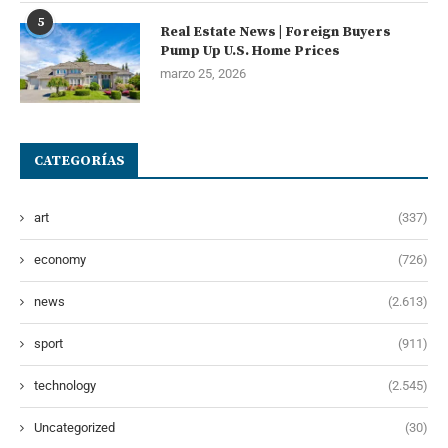
5
Real Estate News | Foreign Buyers
Pump Up U.S. Home Prices
marzo 25, 2026
CATEGORÍAS
art
(337)
economy
(726)
news
(2.613)
sport
(911)
technology
(2.545)
Uncategorized
(30)