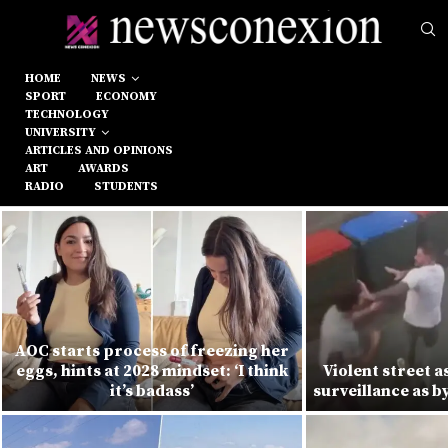
HOME
NEWS
SPORT
ECONOMY
TECHNOLOGY
UNIVERSITY
ARTICLES AND OPINIONS
ART
AWARDS
RADIO
STUDENTS
AOC starts process of freezing her
eggs, hints at 2028 mindset: ‘I think
Violent street 
it’s badass’
surveillance as 