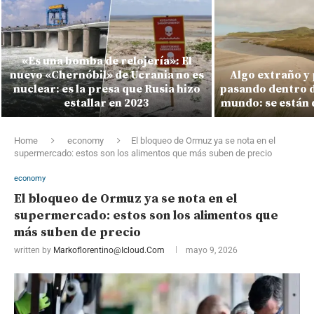
«Es una bomba de relojería»: El
nuevo «Chernóbil» de Ucrania no es
Algo extraño y
nuclear: es la presa que Rusia hizo
pasando dentro de
estallar en 2023
mundo: se están 
Home
economy
El bloqueo de Ormuz ya se nota en el
supermercado: estos son los alimentos que más suben de precio
economy
El bloqueo de Ormuz ya se nota en el
supermercado: estos son los alimentos que
más suben de precio
written by
Markoflorentino@icloud.com
mayo 9, 2026