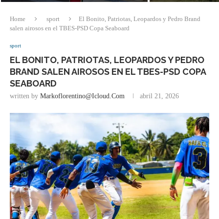
Home
sport
El Bonito, Patriotas, Leopardos y Pedro Brand
salen airosos en el TBES-PSD Copa Seaboard
sport
EL BONITO, PATRIOTAS, LEOPARDOS Y PEDRO
BRAND SALEN AIROSOS EN EL TBES-PSD COPA
SEABOARD
written by
Markoflorentino@icloud.com
abril 21, 2026