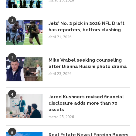
marzo 25, 2026
2
Jets’ No. 2 pick in 2026 NFL Draft
has reporters, bettors clashing
abril 21, 2026
3
Mike Vrabel seeking counseling
after Dianna Russini photo drama
abril 23, 2026
4
Jared Kushner’s revised financial
disclosure adds more than 70
assets
marzo 25, 2026
5
Real Estate News | Foreign Buyers