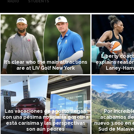
RADIO
STUDENTS
Liberty coac
It’s clear who the main attractions
explains reason
are at LIV Golf New York
Laney-Hami
Las vacaciones de agosto llegan
Por increíbl
con una pésima noticia: la gasolina
acabamos de 
está carísima y las perspectivas
nuevo 3.000 en e
son aún peores
Sud de Malave