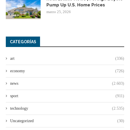
Pump Up U.S. Home Prices
marzo 25, 2026
CATEGORÍAS
art
(336)
economy
(726)
news
(2.603)
sport
(911)
technology
(2.535)
Uncategorized
(30)