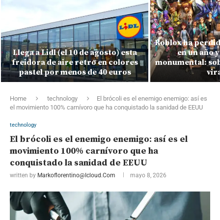
Roblox ha perdid
Llega a Lidl (el 10 de agosto) esta
en un año y
freidora de aire retro en colores
monumental: sobr
pastel por menos de 40 euros
vir
Home
technology
El brócoli es el enemigo enemigo: así es
el movimiento 100% carnívoro que ha conquistado la sanidad de EEUU
technology
El brócoli es el enemigo enemigo: así es el
movimiento 100% carnívoro que ha
conquistado la sanidad de EEUU
written by
Markoflorentino@icloud.com
mayo 8, 2026