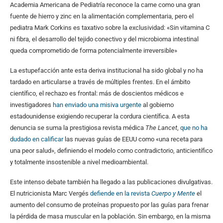
Academia Americana de Pediatría reconoce la carne como una gran
fuente de hierro y zinc en la alimentación complementaria, pero el
pediatra Mark Corkins es taxativo sobre la exclusividad: «Sin vitamina C
ni fibra, el desarrollo del tejido conectivo y del microbioma intestinal
queda comprometido de forma potencialmente irreversible»
La estupefacción ante esta deriva institucional ha sido global y no ha
tardado en articularse a través de múltiples frentes. En el ámbito
científico, el rechazo es frontal: más de doscientos médicos e
investigadores
han enviado una misiva urgente
al gobierno
estadounidense exigiendo recuperar la cordura científica. A esta
denuncia se suma la prestigiosa revista médica
The Lancet
,
que no ha
dudado en calificar
las nuevas guías de EEUU como «una receta para
una peor salud», definiendo el modelo como contradictorio, anticientífico
y totalmente insostenible a nivel medioambiental.
Este intenso debate también ha llegado a las publicaciones divulgativas.
El nutricionista Marc Vergés
defiende en la revista
Cuerpo y Mente
el
aumento del consumo de proteínas propuesto por las guías para frenar
la pérdida de masa muscular en la población. Sin embargo, en la misma