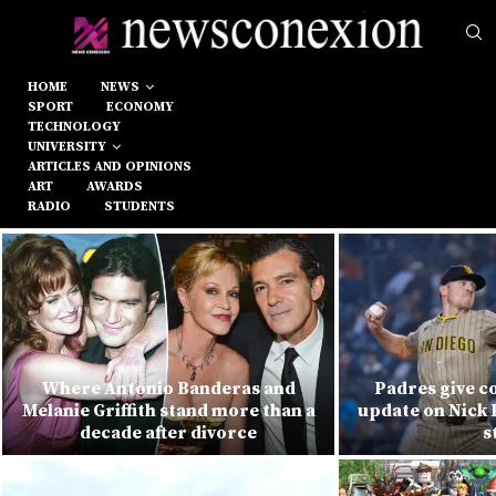
HOME
NEWS
SPORT
ECONOMY
TECHNOLOGY
UNIVERSITY
ARTICLES AND OPINIONS
ART
AWARDS
RADIO
STUDENTS
Where Antonio Banderas and
Padres give c
Melanie Griffith stand more than a
update on Nick 
decade after divorce
s