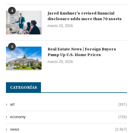
4
Jared Kushner’s revised financial
disclosure adds more than 70 assets
marzo 25, 2026
5
Real Estate News | Foreign Buyers
Pump Up U.S. Home Prices
marzo 25, 2026
CATEGORÍAS
art
(331)
economy
(726)
news
(2.567)