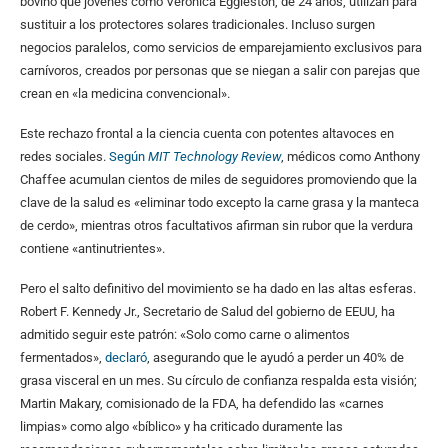
bovino que jóvenes como Verónica Eggleston, de 24 años, utilizan para
sustituir a los protectores solares tradicionales. Incluso surgen
negocios paralelos, como servicios de emparejamiento exclusivos para
carnívoros, creados por personas que se niegan a salir con parejas que
crean en «la medicina convencional».
Este rechazo frontal a la ciencia cuenta con potentes altavoces en
redes sociales.
Según
MIT Technology Review
, médicos como Anthony
Chaffee acumulan cientos de miles de seguidores promoviendo que la
clave de la salud es
«
eliminar todo excepto la carne grasa y la manteca
de cerdo», mientras otros facultativos afirman sin rubor que la verdura
contiene «antinutrientes».
Pero el salto definitivo del movimiento se ha dado en las altas esferas.
Robert F. Kennedy Jr., Secretario de Salud del gobierno de EEUU, ha
admitido seguir este patrón: «Solo como carne o alimentos
fermentados»,
declaró
, asegurando que le ayudó a perder un 40% de
grasa visceral en un mes. Su círculo de confianza respalda esta visión;
Martin Makary, comisionado de la FDA, ha defendido las «carnes
limpias» como algo «bíblico» y ha criticado duramente las