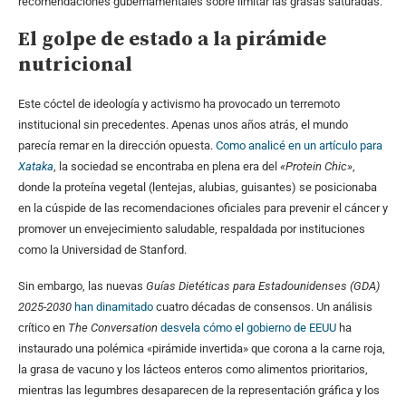
recomendaciones gubernamentales sobre limitar las grasas saturadas.
El golpe de estado a la pirámide
nutricional
Este cóctel de ideología y activismo ha provocado un terremoto
institucional sin precedentes. Apenas unos años atrás, el mundo
parecía remar en la dirección opuesta.
Como analicé en un artículo para
Xataka
, la sociedad se encontraba en plena era del
«Protein Chic»
,
donde la proteína vegetal (lentejas, alubias, guisantes) se posicionaba
en la cúspide de las recomendaciones oficiales para prevenir el cáncer y
promover un envejecimiento saludable, respaldada por instituciones
como la Universidad de Stanford.
Sin embargo, las nuevas
Guías Dietéticas para Estadounidenses (GDA)
2025-2030
han dinamitado
cuatro décadas de consensos. Un análisis
crítico en
The Conversation
desvela cómo el gobierno de EEUU
ha
instaurado una polémica «pirámide invertida» que corona a la carne roja,
la grasa de vacuno y los lácteos enteros como alimentos prioritarios,
mientras las legumbres desaparecen de la representación gráfica y los