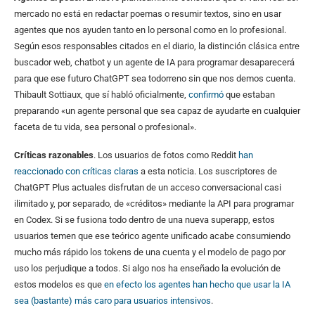
mercado no está en redactar poemas o resumir textos, sino en usar
agentes que nos ayuden tanto en lo personal como en lo profesional.
Según esos responsables citados en el diario, la distinción clásica entre
buscador web, chatbot y un agente de IA para programar desaparecerá
para que ese futuro ChatGPT sea todorreno sin que nos demos cuenta.
Thibault Sottiaux, que sí habló oficialmente,
confirmó
que estaban
preparando «un agente personal que sea capaz de ayudarte en cualquier
faceta de tu vida, sea personal o profesional».
Críticas razonables
. Los usuarios de fotos como Reddit
han
reaccionado con críticas claras
a esta noticia. Los suscriptores de
ChatGPT Plus actuales disfrutan de un acceso conversacional casi
ilimitado y, por separado, de «créditos» mediante la API para programar
en Codex. Si se fusiona todo dentro de una nueva superapp, estos
usuarios temen que ese teórico agente unificado acabe consumiendo
mucho más rápido los tokens de una cuenta y el modelo de pago por
uso los perjudique a todos. Si algo nos ha enseñado la evolución de
estos modelos es que
en efecto los agentes han hecho que usar la IA
sea (bastante) más caro para usuarios intensivos
.