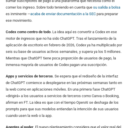
sumar suscriptores de pago a una plataforma que necesita como el
comer los ingreso. Sobre todo teniendo en cuenta que
su salida a bolsa
es inminente —
acaba de enviar documentación a la SEC
para preparar
ese movimiento.
Codex como centro de todo
. La idea aquí es convertir a Codex en ese
motor de ingresos que no ha sido ChatGPT. Tras el lanzamiento de la
aplicación de escritorio en febrero de 2026, Codex ya ha multiplicado por
seis su base de usuarios activos semanales, y supera ya los 5 millones.
Mientras que ChatGPT tiene poca proporción de usuarios de pago, la
inmensa mayoría de usuarios de Codex pagan una suscripción.
Apps y servicios de terceros
. Se espera que el rediseño de la interfaz
de ChatGPT comience a desplegarse en las próximas semanas tanto en
la web como en aplicaciones móviles. En una primera fase ChatGPT
«dirigirá» a los usuarios a servicios de terceros como Canva o Booking,
afirman en FT. La idea es que con el tiempo OpenAI se deshaga de los
prompts para que sus modelos entiendan la intención de sus usuarios
cuando usen la web o la app.
Agentes al poder
. El nuevo planteamiento considera que el valor real del