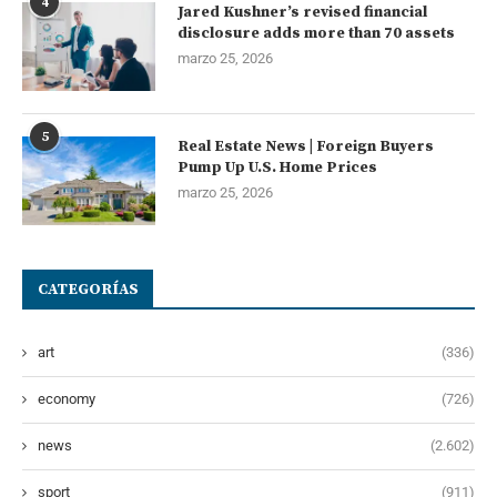
4
Jared Kushner’s revised financial
disclosure adds more than 70 assets
marzo 25, 2026
5
Real Estate News | Foreign Buyers
Pump Up U.S. Home Prices
marzo 25, 2026
CATEGORÍAS
art
(336)
economy
(726)
news
(2.602)
sport
(911)