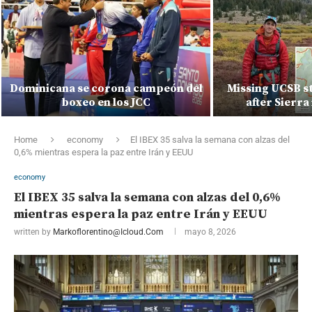
Dominicana se corona campeón del
Missing UCSB s
boxeo en los JCC
after Sierr
Home
economy
El IBEX 35 salva la semana con alzas del
0,6% mientras espera la paz entre Irán y EEUU
economy
El IBEX 35 salva la semana con alzas del 0,6%
mientras espera la paz entre Irán y EEUU
written by
Markoflorentino@icloud.com
mayo 8, 2026