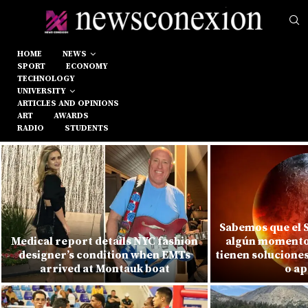
HOME
NEWS
SPORT
ECONOMY
TECHNOLOGY
UNIVERSITY
ARTICLES AND OPINIONS
ART
AWARDS
RADIO
STUDENTS
Sabemos que el S
Medical report details NYC fashion
algún momento.
designer’s condition when EMTs
tienen solucione
arrived at Montauk boat
o ap