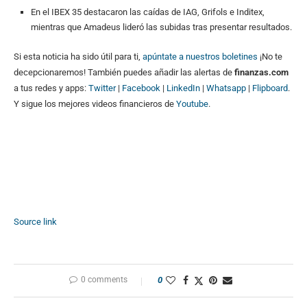
En el IBEX 35 destacaron las caídas de IAG, Grifols e Inditex,
mientras que Amadeus lideró las subidas tras presentar resultados.
Si esta noticia ha sido útil para ti,
apúntate a nuestros boletines
¡No te
decepcionaremos! También puedes añadir las alertas de
finanzas.com
a tus redes y apps:
Twitter
|
Facebook
|
LinkedIn
|
Whatsapp
|
Flipboard
.
Y sigue los mejores videos financieros de
Youtube
.
Source link
0 comments
0