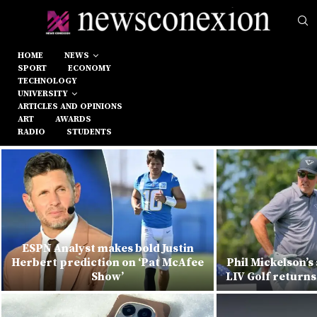
HOME
NEWS
SPORT
ECONOMY
TECHNOLOGY
UNIVERSITY
ARTICLES AND OPINIONS
ART
AWARDS
RADIO
STUDENTS
ESPN Analyst makes bold Justin
Herbert prediction on ‘Pat McAfee
Phil Mickelson’s
Show’
LIV Golf returns