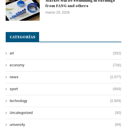
Market will be swimming in earnings
from FANG and others
marzo 25, 2026
CATEGORÍAS
art
(332)
economy
(726)
news
(2.577)
sport
(903)
technology
(2.509)
Uncategorized
(30)
university
(99)