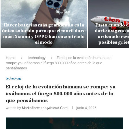
Hacer baterías más grandes no es la
Justo cuando e
única solución para que el móvil dure
darle oxígeno a
más: Xiaomi y OPPO han encontrado
ordenado revi
el modo
posibles griet
Home
technology
El reloj de la evolución humana se
rompe: ya usábamos el fuego 800.000 años antes de lo que
pensábamos
technology
El reloj de la evolución humana se rompe: ya
usábamos el fuego 800.000 años antes de lo
que pensábamos
written by
Markoflorentino@icloud.com
junio 4, 2026