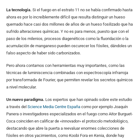
La tecnología.
Si el fuego en el estrato 11 no se había confirmado hasta
ahora es por lo increíblemente difícil que resulta distinguir un hueso
quemado hace casi dos millones de años de un hueso fosilizado que ha
sufrido alteraciones químicas. Y no es para menos, puesto que con el
paso de los milenios, procesos diagenéticos como la fluoridación o la
acumulación de manganeso pueden oscurecer los fósiles, dándoles un
falso aspecto de haber sido carbonizados.
Pero ahora contamos con herramientas muy importantes, como las
técnicas de luminiscencia combinadas con espectroscopía infrarroja
por transformada de Fourier, que permiten revelar los secretos químicos
a nivel molecular.
Un nuevo paradigma.
Los expertos que han opinado sobre este estudio
a través del
Science Media Centre España
como por ejemplo Joaquín
Panera o investigadores especializados en el fuego como Aitor Burguet-
Coca coinciden en calificar de «innovador» el protocolo metodológico,
destacando que abre la puerta a reevaluar enormes colecciones de
fósiles en otros yacimientos, como Koobi Fora en Kenia, donde hay