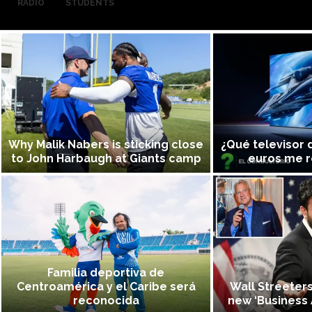
RADIO
STUDENTS
Why Malik Nabers is sticking close
¿Qué televisor 
to John Harbaugh at Giants camp
euros me 
Familia deportiva de
Centroamérica y el Caribe será
Wall Streeter
reconocida
new ‘Business 