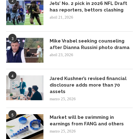
2
Jets’ No. 2 pick in 2026 NFL Draft
has reporters, bettors clashing
abril 21, 2026
3
Mike Vrabel seeking counseling
after Dianna Russini photo drama
abril 23, 2026
4
Jared Kushner’s revised financial
disclosure adds more than 70
assets
marzo 25, 2026
5
Market will be swimming in
earnings from FANG and others
marzo 25, 2026