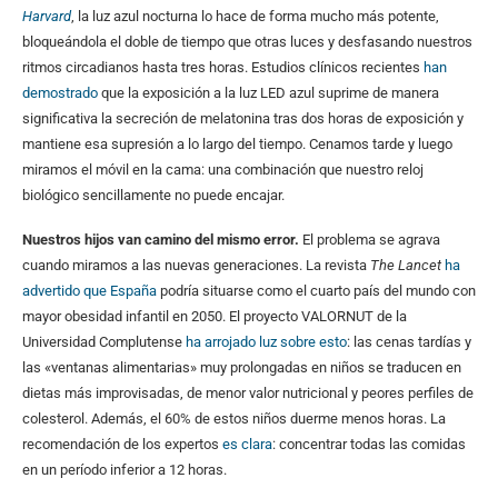
Harvard
, la luz azul nocturna lo hace de forma mucho más potente,
bloqueándola el doble de tiempo que otras luces y desfasando nuestros
ritmos circadianos hasta tres horas. Estudios clínicos recientes
han
demostrado
que la exposición a la luz LED azul suprime de manera
significativa la secreción de melatonina tras dos horas de exposición y
mantiene esa supresión a lo largo del tiempo. Cenamos tarde y luego
miramos el móvil en la cama: una combinación que nuestro reloj
biológico sencillamente no puede encajar.
Nuestros hijos van camino del mismo error.
El problema se agrava
cuando miramos a las nuevas generaciones. La revista
The Lancet
ha
advertido que España
podría situarse como el cuarto país del mundo con
mayor obesidad infantil en 2050. El proyecto VALORNUT de la
Universidad Complutense
ha arrojado luz sobre esto
: las cenas tardías y
las «ventanas alimentarias» muy prolongadas en niños se traducen en
dietas más improvisadas, de menor valor nutricional y peores perfiles de
colesterol. Además, el 60% de estos niños duerme menos horas. La
recomendación de los expertos
es clara
: concentrar todas las comidas
en un período inferior a 12 horas.