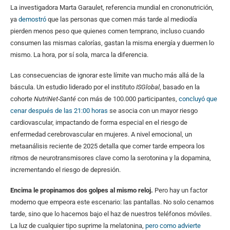
La investigadora Marta Garaulet, referencia mundial en crononutrición,
ya
demostró
que las personas que comen más tarde al mediodía
pierden menos peso que quienes comen temprano, incluso cuando
consumen las mismas calorías, gastan la misma energía y duermen lo
mismo. La hora, por sí sola, marca la diferencia.
Las consecuencias de ignorar este límite van mucho más allá de la
báscula. Un estudio liderado por el instituto
ISGlobal
, basado en la
cohorte
NutriNet-Santé
con más de 100.000 participantes,
concluyó que
cenar después de las 21:00 horas
se asocia con un mayor riesgo
cardiovascular, impactando de forma especial en el riesgo de
enfermedad cerebrovascular en mujeres. A nivel emocional, un
metaanálisis reciente de 2025 detalla que comer tarde empeora los
ritmos de neurotransmisores clave como la serotonina y la dopamina,
incrementando el riesgo de depresión.
Encima le propinamos dos golpes al mismo reloj.
Pero hay un factor
moderno que empeora este escenario: las pantallas. No solo cenamos
tarde, sino que lo hacemos bajo el haz de nuestros teléfonos móviles.
La luz de cualquier tipo suprime la melatonina,
pero como advierte