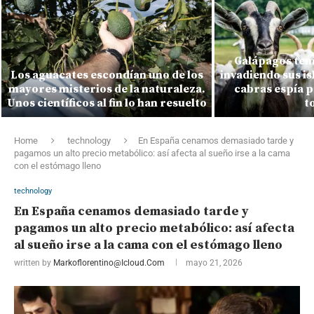
Galápagos tení
Los aguacates escondían uno de los
invadiendo sus is
mayores misterios de la naturaleza.
cabras espía p
Unos científicos al fin lo han resuelto
t
Home
technology
En España cenamos demasiado tarde y
pagamos un alto precio metabólico: así afecta al sueño irse a la cama
con el estómago lleno
technology
En España cenamos demasiado tarde y
pagamos un alto precio metabólico: así afecta
al sueño irse a la cama con el estómago lleno
written by
Markoflorentino@icloud.com
mayo 21, 2026