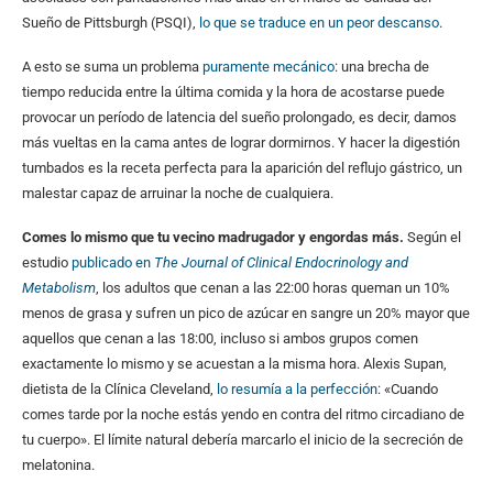
Sueño de Pittsburgh (PSQI),
lo que se traduce en un peor descanso
.
A esto se suma un problema
puramente mecánico
: una brecha de
tiempo reducida entre la última comida y la hora de acostarse puede
provocar un período de latencia del sueño prolongado, es decir, damos
más vueltas en la cama antes de lograr dormirnos. Y hacer la digestión
tumbados es la receta perfecta para la aparición del reflujo gástrico, un
malestar capaz de arruinar la noche de cualquiera.
Comes lo mismo que tu vecino madrugador y engordas más.
Según el
estudio
publicado en
The Journal of Clinical Endocrinology and
Metabolism
, los adultos que cenan a las 22:00 horas queman un 10%
menos de grasa y sufren un pico de azúcar en sangre un 20% mayor que
aquellos que cenan a las 18:00, incluso si ambos grupos comen
exactamente lo mismo y se acuestan a la misma hora. Alexis Supan,
dietista de la Clínica Cleveland,
lo resumía a la perfección
: «Cuando
comes tarde por la noche estás yendo en contra del ritmo circadiano de
tu cuerpo». El límite natural debería marcarlo el inicio de la secreción de
melatonina.