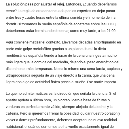
La solución pasa por ajustar el reloj.
Entonces, ¿cuándo deberíamos
cenar? La regla de oro consensuada por los expertos es dejar pasar
entre tres y cuatro horas entre la última comida y el momento de ir a
dormir. Si tomamos la media española de acostarse sobre las 00:30,
deberíamos estar terminando de cenar, como muy tarde, a las 21:00.
Aquí conviene matizar el contexto. Llevamos décadas amortiguando en
parte este golpe metabólico gracias a un pilar cultural: la dieta
mediterránea española tiende a hacer de la cena una ingesta mucho
más ligera que la comida del mediodía, dejando el peso energético del
día en horas más tempranas. No es lo mismo una cena tardía, copiosa y
ultraprocesada seguida de un viaje directo a la cama, que una cena
ligera con algo de actividad física previa al sueño. Ese matiz importa.
Lo que no admite matices es la dirección que señala la ciencia. Si el
apetito aprieta a última hora, un picoteo ligero a base de frutas o
verduras es perfectamente válido, siempre alejado del alcohol y la
cafeína. Pero si queremos frenar la obesidad, cuidar nuestro corazón y
volver a dormir profundamente, debemos aceptar una nueva realidad
nutricional: el cuándo comemos se ha vuelto exactamente igual de