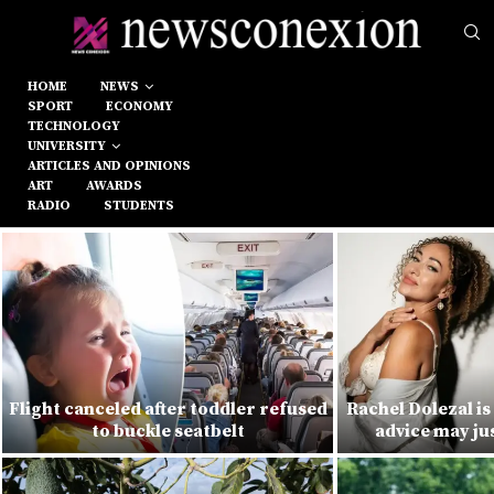
HOME
NEWS
SPORT
ECONOMY
TECHNOLOGY
UNIVERSITY
ARTICLES AND OPINIONS
ART
AWARDS
RADIO
STUDENTS
Flight canceled after toddler refused
Rachel Dolezal i
to buckle seatbelt
advice may jus