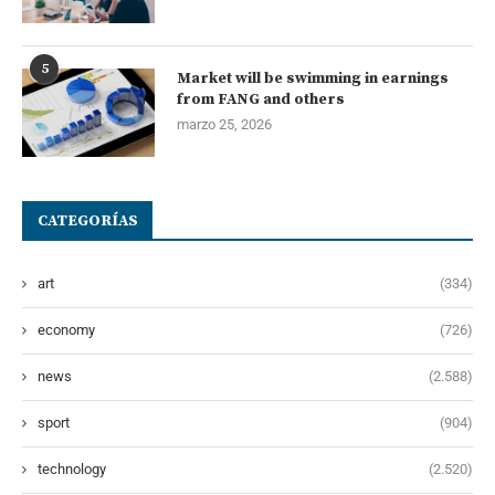
5
Market will be swimming in earnings
from FANG and others
marzo 25, 2026
CATEGORÍAS
art
(334)
economy
(726)
news
(2.588)
sport
(904)
technology
(2.520)