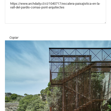
«COPY»
Copiar