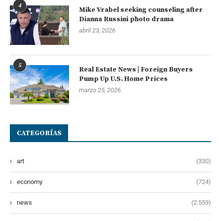
4
Mike Vrabel seeking counseling after
Dianna Russini photo drama
abril 23, 2026
5
Real Estate News | Foreign Buyers
Pump Up U.S. Home Prices
marzo 25, 2026
CATEGORÍAS
art
(330)
economy
(724)
news
(2.559)