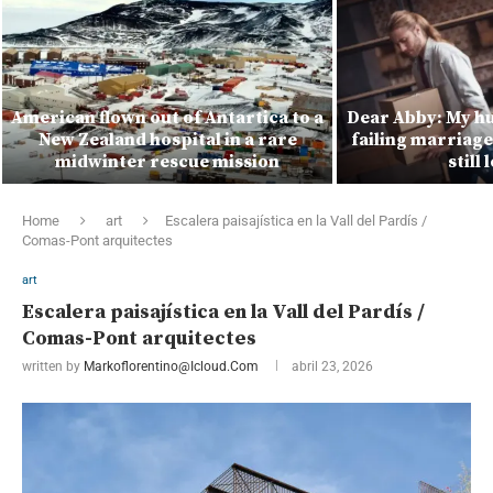
American flown out of Antartica to a
Dear Abby: My hu
New Zealand hospital in a rare
failing marriage 
midwinter rescue mission
still
Home
art
Escalera paisajística en la Vall del Pardís /
Comas-Pont arquitectes
art
Escalera paisajística en la Vall del Pardís /
Comas-Pont arquitectes
written by
Markoflorentino@icloud.com
abril 23, 2026