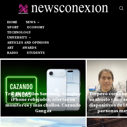
HOME
NEWS
SPORT
ECONOMY
TECHNOLOGY
UNIVERSITY
ARTICLES AND OPINIONS
ART
AWARDS
RADIO
STUDENTS
Trío de móviles Samsung, Google y
Empezó como un
iPhone rebajados, ofertas en
su abuelo y hoy s
monitores y más chollos. Cazando
dispositivos de 
Gangas
personas mayo