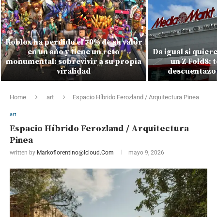
Roblox ha perdido el 70% de su valor
en un año y tiene un reto
Da igual si quiere
monumental: sobrevivir a su propia
un Z Fold8: 
viralidad
descuentazo
Home
art
Espacio Híbrido Ferozland / Arquitectura Pinea
art
Espacio Híbrido Ferozland / Arquitectura
Pinea
written by
Markoflorentino@icloud.com
mayo 9, 2026