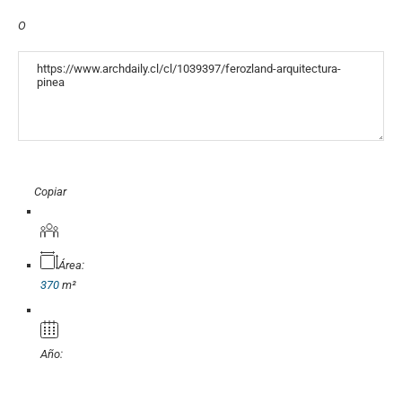
O
«COPY»
Copiar
Área:
370
m²
Año: