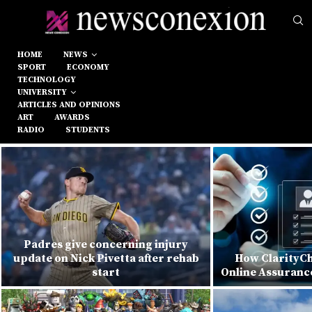
HOME
NEWS
SPORT
ECONOMY
TECHNOLOGY
UNIVERSITY
ARTICLES AND OPINIONS
ART
AWARDS
RADIO
STUDENTS
Padres give concerning injury
update on Nick Pivetta after rehab
How ClarityCh
start
Online Assuranc