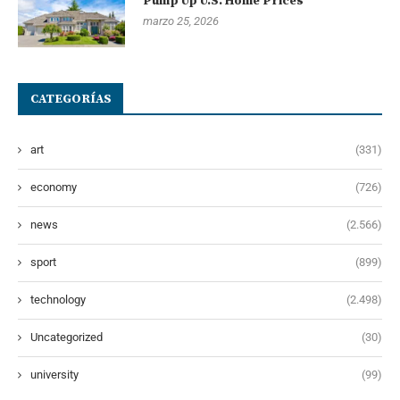
Pump Up U.S. Home Prices
marzo 25, 2026
CATEGORÍAS
art
(331)
economy
(726)
news
(2.566)
sport
(899)
technology
(2.498)
Uncategorized
(30)
university
(99)