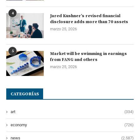
4
Jared Kushner’s revised financial
disclosure adds more than 70 assets
marzo 25, 2026
5
Market will be swimming in earnings
from FANG and others
marzo 25, 2026
CATEGORÍAS
art
(334)
economy
(726)
news
(2.587)