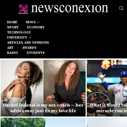
HOME
NEWS
SPORT
ECONOMY
TECHNOLOGY
UNIVERSITY
ARTICLES AND OPINIONS
ART
AWARDS
RADIO
STUDENTS
Rachel Dolezal is my sex coach — her
What it would ta
advice may just fix my love life
miracle run i