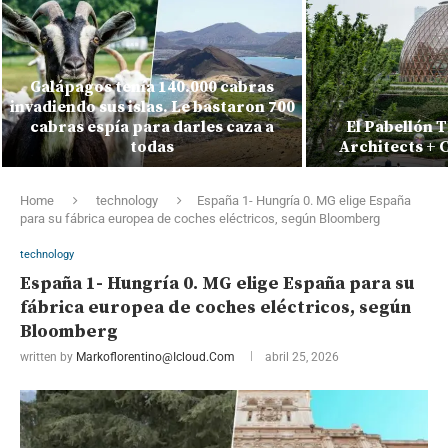
Galápagos tenía 140.000 cabras
invadiendo sus islas. Le bastaron 700
cabras espía para darles caza a
El Pabellón 
todas
Architects + 
Home
technology
España 1- Hungría 0. MG elige España
para su fábrica europea de coches eléctricos, según Bloomberg
technology
España 1- Hungría 0. MG elige España para su
fábrica europea de coches eléctricos, según
Bloomberg
written by
Markoflorentino@icloud.com
abril 25, 2026