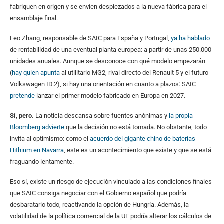
fabriquen en origen y se envíen despiezados a la nueva fábrica para el
ensamblaje final.
Leo Zhang, responsable de SAIC para España y Portugal,
ya ha hablado
de rentabilidad de una eventual planta europea: a partir de unas 250.000
unidades anuales. Aunque se desconoce con qué modelo empezarán
(
hay quien apunta
al utilitario MG2, rival directo del Renault 5 y el futuro
Volkswagen ID.2), si hay una orientación en cuanto a plazos: SAIC
pretende
lanzar el primer modelo fabricado en Europa en 2027.
Sí, pero.
La noticia descansa sobre fuentes anónimas y
la propia
Bloomberg advierte
que la decisión no está tomada. No obstante, todo
invita al optimismo: como el
acuerdo del gigante chino de baterías
Hithium en Navarra
, este es un acontecimiento que existe y que se está
fraguando lentamente.
Eso sí, existe un riesgo de ejecución vinculado a las condiciones finales
que SAIC consiga negociar con el Gobierno español que podría
desbaratarlo todo, reactivando la opción de Hungría. Además, la
volatilidad de la política comercial de la UE podría alterar los cálculos de