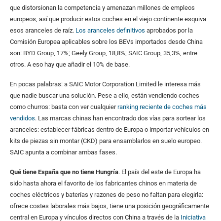
que distorsionan la competencia y amenazan millones de empleos
europeos, así que producir estos coches en el viejo continente esquiva
esos aranceles de raíz.
Los aranceles definitivos
aprobados por la
Comisión Europea aplicables sobre los BEVs importados desde China
son: BYD Group, 17%; Geely Group, 18,8%; SAIC Group, 35,3%, entre
otros. A eso hay que añadir el 10% de base.
En pocas palabras: a SAIC Motor Corporation Limited le interesa más
que nadie buscar una solución. Pese a ello, están vendiendo coches
como churros: basta con ver cualquier
ranking reciente de coches más
vendidos
. Las marcas chinas han encontrado dos vías para sortear los
aranceles: establecer fábricas dentro de Europa o importar vehículos en
kits de piezas sin montar (CKD) para ensamblarlos en suelo europeo.
SAIC apunta a combinar ambas fases.
Qué tiene España que no tiene Hungría
. El país del este de Europa ha
sido hasta ahora el favorito de los fabricantes chinos en materia de
coches eléctricos y baterías y razones de peso no faltan para elegirla:
ofrece costes laborales más bajos, tiene una posición geográficamente
central en Europa y vínculos directos con China a través de la
Iniciativa