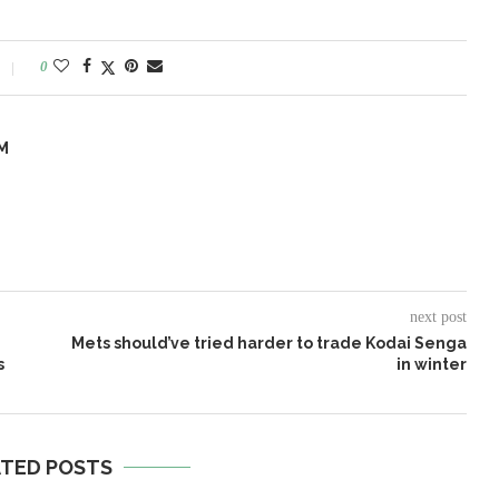
0
M
next post
Mets should’ve tried harder to trade Kodai Senga
s
in winter
ATED POSTS