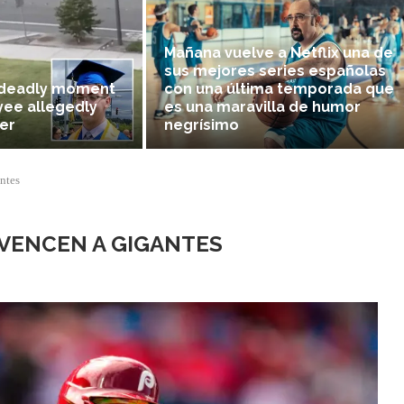
Mañana vuelve a Netflix una de
sus mejores series españolas
 deadly moment
con una última temporada que
ee allegedly
es una maravilla de humor
er
negrísimo
ntes
 VENCEN A GIGANTES