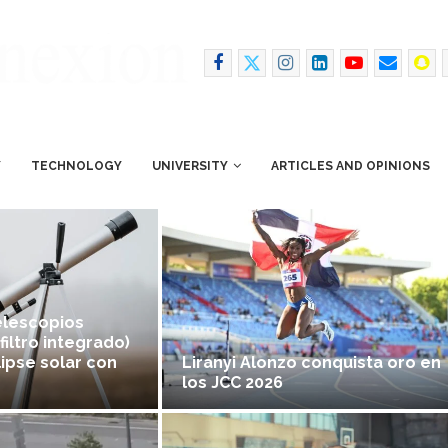
Y
TECHNOLOGY
UNIVERSITY
ARTICLES AND OPINIONS
elescopios
filtro integrado)
lipse solar con
Liranyi Alonzo conquista oro en
los JCC 2026