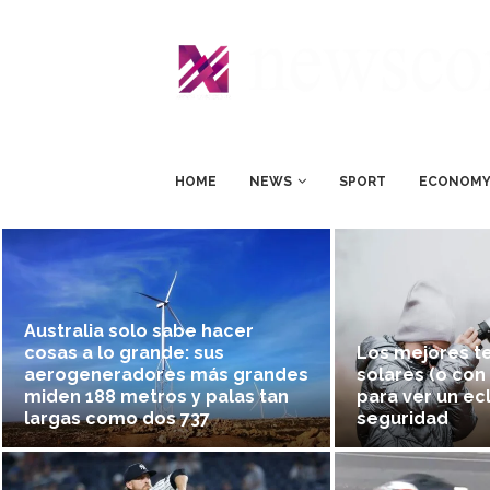
HOME
NEWS
SPORT
ECONOM
Australia solo sabe hacer
cosas a lo grande: sus
Los mejores t
aerogeneradores más grandes
solares (o con 
miden 188 metros y palas tan
para ver un ec
largas como dos 737
seguridad