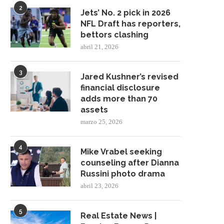
2
Jets’ No. 2 pick in 2026
NFL Draft has reporters,
bettors clashing
abril 21, 2026
3
Jared Kushner’s revised
financial disclosure
adds more than 70
assets
marzo 25, 2026
4
Mike Vrabel seeking
counseling after Dianna
Russini photo drama
abril 23, 2026
5
Real Estate News |