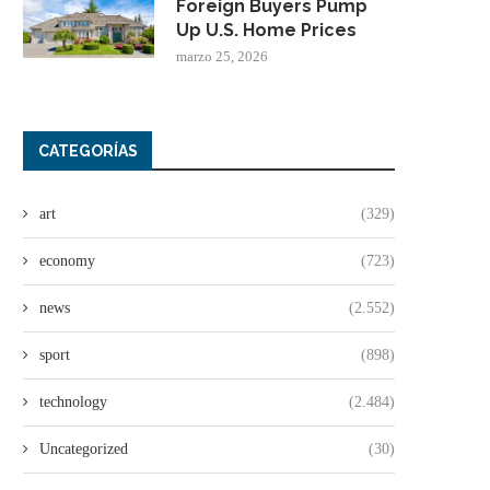
Foreign Buyers Pump
Up U.S. Home Prices
marzo 25, 2026
CATEGORÍAS
art
(329)
economy
(723)
news
(2.552)
sport
(898)
technology
(2.484)
Uncategorized
(30)