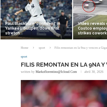
Paul Blackburn ‘confident’ in
Video reveals
Yankees’ bullpen down final
Costco employ
stretch
strikes cowork
Home
sport
Filis remontan en la 9na y vencen a Giga
sport
FILIS REMONTAN EN LA 9NA Y
written by
Markoflorentino@icloud.com
abril 30, 2026