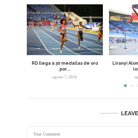
RD llega a 30 medallas de oro
Liranyi Alo
por...
lo
agosto 7, 2026
a
LEAV