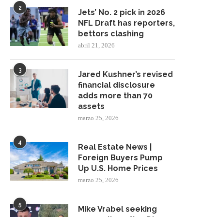
2
Jets’ No. 2 pick in 2026
NFL Draft has reporters,
bettors clashing
abril 21, 2026
3
Jared Kushner’s revised
financial disclosure
adds more than 70
assets
marzo 25, 2026
4
Real Estate News |
Foreign Buyers Pump
Up U.S. Home Prices
marzo 25, 2026
5
Mike Vrabel seeking