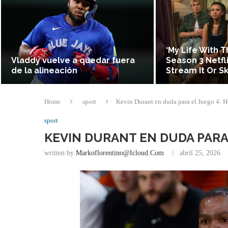
‘My Life With 
Vladdy vuelve a quedar fuera
Season 3 Netfl
de la alineación
Stream It Or Sk
Home
sport
Kevin Durant en duda para el Juego 4: 
sport
KEVIN DURANT EN DUDA PARA
written by
Markoflorentino@icloud.com
abril 25, 2026