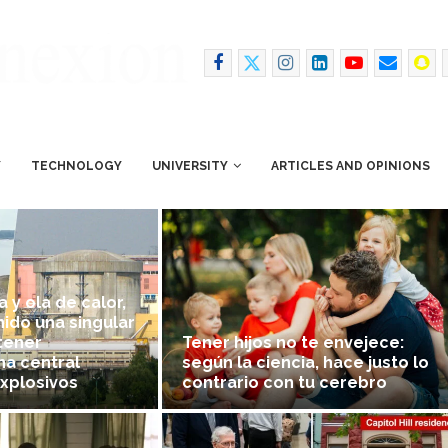
Y
TECHNOLOGY
UNIVERSITY
ARTICLES AND OPINIONS
 y ola de calor,
ido una singular
tener
Tener hijos no te envejece:
na central
según la ciencia, hace justo lo
explosivos
contrario con tu cerebro