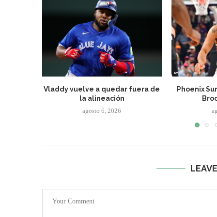
Vladdy vuelve a quedar fuera de
Phoenix Sun
la alineación
Broo
agosto 6, 2026
a
LEAV