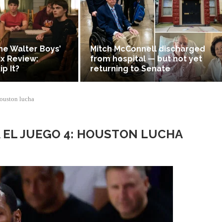
The Walter Boys’
Mitch McConnell discharged
ix Review:
from hospital — but not yet
ip It?
returning to Senate
Houston lucha
 EL JUEGO 4: HOUSTON LUCHA