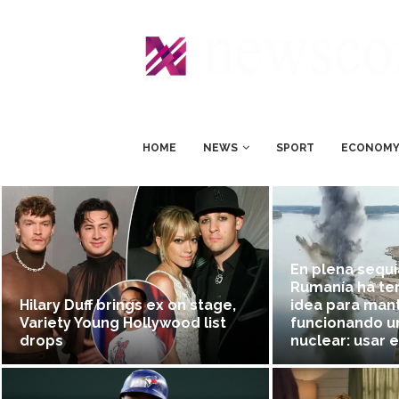
HOME
NEWS
SPORT
ECONOM
En plena sequía
Rumanía ha ten
Hilary Duff brings ex on stage,
idea para man
Variety Young Hollywood list
funcionando u
drops
nuclear: usar 