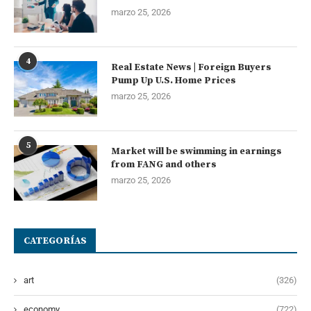
marzo 25, 2026
4
Real Estate News | Foreign Buyers
Pump Up U.S. Home Prices
marzo 25, 2026
5
Market will be swimming in earnings
from FANG and others
marzo 25, 2026
CATEGORÍAS
art
(326)
economy
(722)