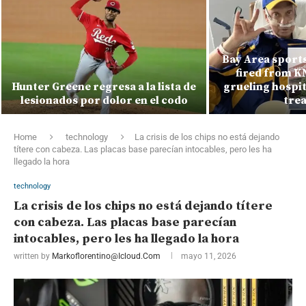
Bay Area sport
fired from K
Hunter Greene regresa a la lista de
grueling hospit
lesionados por dolor en el codo
tre
Home
technology
La crisis de los chips no está dejando
títere con cabeza. Las placas base parecían intocables, pero les ha
llegado la hora
technology
La crisis de los chips no está dejando títere
con cabeza. Las placas base parecían
intocables, pero les ha llegado la hora
written by
Markoflorentino@icloud.com
mayo 11, 2026