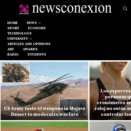
HOME
NEWS
SPORT
ECONOMY
TECHNOLOGY
UNIVERSITY
ARTICLES AND OPINIONS
ART
AWARDS
RADIO
STUDENTS
Los expertos 
personas qu
cronómetro en e
US Army tests AI weapons in Mojave
reloj no están 
Desert to modernize warfare
controlar la