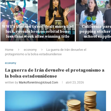
WWE’s Chelsea Green dealt more bad
California par
luck, reveals broken orbital bone
popping sticker 
less than week after winning title
school suppli
Home
economy
La guerra de Irán devuelve el
protagonismo a la bolsa estadounidense
economy
La guerra de Irán devuelve el protagonismo a
la bolsa estadounidense
written by
Markoflorentino@icloud.com
abril 23, 2026