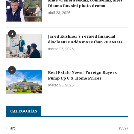
Mike Vrabel seeking counseling after
Dianna Russini photo drama
abril 23, 2026
4
Jared Kushner’s revised financial
disclosure adds more than 70 assets
marzo 25, 2026
5
Real Estate News | Foreign Buyers
Pump Up U.S. Home Prices
marzo 25, 2026
CATEGORÍAS
art
(339)