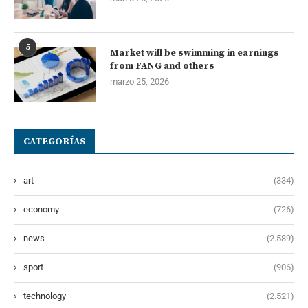
5
Market will be swimming in earnings
from FANG and others
marzo 25, 2026
CATEGORÍAS
art
(334)
economy
(726)
news
(2.589)
sport
(906)
technology
(2.521)