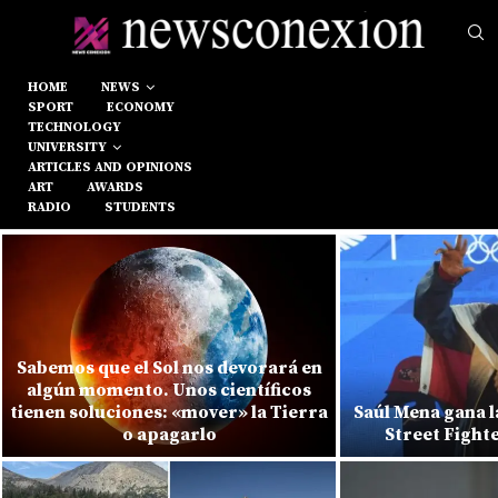
HOME
NEWS
SPORT
ECONOMY
TECHNOLOGY
UNIVERSITY
ARTICLES AND OPINIONS
ART
AWARDS
RADIO
STUDENTS
Sabemos que el Sol nos devorará en
algún momento. Unos científicos
tienen soluciones: «mover» la Tierra
Saúl Mena gana l
o apagarlo
Street Fight