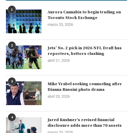
1
Aurora Cannabis to begin trading on
Toronto Stock Exchange
marzo 25, 2026
2
Jets’ No. 2 pick in 2026 NFL Draft has
reporters, bettors clashing
abril 21, 2026
3
Mike Vrabel seeking counseling after
Dianna Russini photo drama
abril 23, 2026
4
Jared Kushner’s revised financial
disclosure adds more than 70 assets
marzo 25, 2026