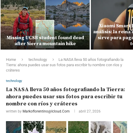
Xiaomi Smart 
análisis: la reina 
Missing UCSB student found dead
sirve para paga
after Sierra mountain hike
t
Home
technology
La NASA lleva 50 años fotografiando la
Tierra: ahora puedes usar sus fotos para escribir tu nombre con ríos y
cráteres
technology
La NASA lleva 50 años fotografiando la Tierra:
ahora puedes usar sus fotos para escribir tu
nombre con ríos y cráteres
written by
Markoflorentino@icloud.com
abril 27, 2026