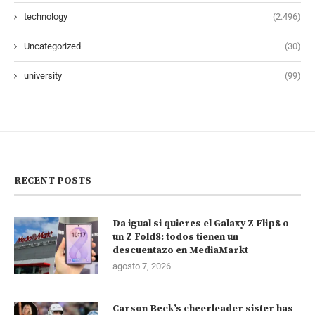
technology
(2.496)
Uncategorized
(30)
university
(99)
RECENT POSTS
Da igual si quieres el Galaxy Z Flip8 o
un Z Fold8: todos tienen un
descuentazo en MediaMarkt
agosto 7, 2026
Carson Beck’s cheerleader sister has