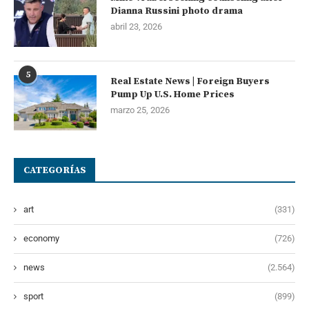
Dianna Russini photo drama
abril 23, 2026
5
Real Estate News | Foreign Buyers
Pump Up U.S. Home Prices
marzo 25, 2026
CATEGORÍAS
art
(331)
economy
(726)
news
(2.564)
sport
(899)