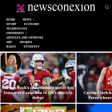
HOME
NEWS
SPORT
ECONOMY
TECHNOLOGY
UNIVERSITY
ARTICLES AND OPINIONS
ART
AWARDS
RADIO
STUDENTS
Carson Beck’s cheerleader sister has
four-word reaction to QB’s electric
Caitlin Clark h
debut
Fever’s hea