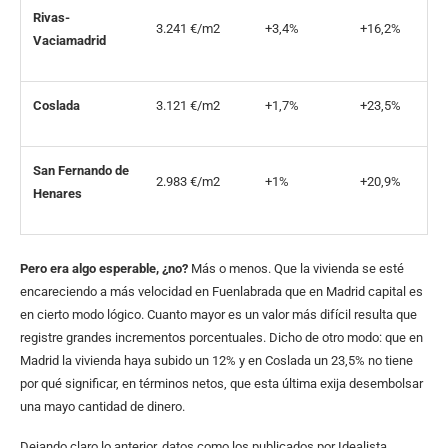
Rivas-
3.241 €/m2
+3,4%
+16,2%
Vaciamadrid
Coslada
3.121 €/m2
+1,7%
+23,5%
San Fernando de
2.983 €/m2
+1%
+20,9%
Henares
Pero era algo esperable, ¿no?
Más o menos. Que la vivienda se esté
encareciendo a más velocidad en Fuenlabrada que en Madrid capital es
en cierto modo lógico. Cuanto mayor es un valor más difícil resulta que
registre grandes incrementos porcentuales. Dicho de otro modo: que en
Madrid la vivienda haya subido un 12% y en Coslada un 23,5% no tiene
por qué significar, en términos netos, que esta última exija desembolsar
una mayo cantidad de dinero.
Dejando claro lo anterior, datos como los publicados por Idealista