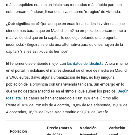
más asequibles eran en un inicio sus mercados más rápido parecen
estar encareciéndose, limando su valor como ‘refugios’ de vivienda.
¿Qué significa eso?
Que aunque en esas localidades la vivienda sigue
siendo más barata que en Madrid, el m2 ha empezado a encarecerse a
más velocidad que en la capital, lo que deja botando una pregunta
incómoda: ¿Seguirán siendo una alternativa para quienes huyen de la
capital? Y si es así, ¿cuánto tiempo?
El fenómeno se entiende mejor con
los datos de Idealista.
Ahora mismo
en el portal inmobiliario el m2 residencial se ofrece de media en Madrid
a 5.960 euros. Salvo alguna urbanización de lujo, no hay ninguna
población de la provincia con una vivienda tan cara. Sin embargo en lo
que ya no destaca Madrid es en el ritmo al que suben los precios.
Según
Idealista
, las casas se han encarecido allí un 12% en el último año
frente al 16% de Pozuelo de Alcorcón, 19,8% de Majadahonda, 19,3% de
Alcobendas, 16,2% de Rivas-Vaciamadrid o 20,8% de Getafe.
Precio (marzo
Variación
Variación
Población
de 2026)
trimestral
anual