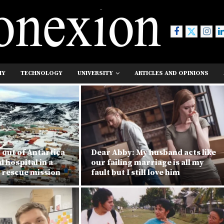
MY
TECHNOLOGY
UNIVERSITY
ARTICLES AND OPINIONS
out of Antartica
Dear Abby: My husband acts like
 hospital in a
our failing marriage is all my
 rescue mission
fault but I still love him