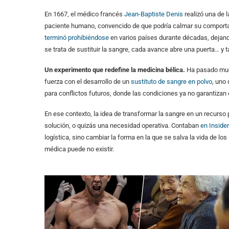
En 1667, el médico francés
Jean-Baptiste Denis
realizó una de 
paciente humano, convencido de que podría calmar su comportami
terminó prohibiéndose
en varios países durante décadas, dejan
se trata de sustituir la sangre, cada avance abre una puerta… y ta
Un experimento que redefine la medicina bélica.
Ha pasado muc
fuerza con el desarrollo de un
sustituto de sangre en polvo
, uno
para conflictos futuros, donde las condiciones ya no garantiza
En ese contexto, la idea de transformar la sangre en un recurso p
solución, o quizás una necesidad operativa. Contaban
en Insider
logística, sino cambiar la forma en la que se salva la vida de l
médica puede no existir.