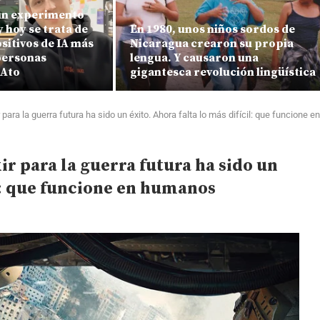
n experimento
y hoy se trata de
En 1980, unos niños sordos de
ositivos de IA más
Nicaragua crearon su propia
personas
lengua. Y causaron una
 Ato
gigantesca revolución lingüística
 para la guerra futura ha sido un éxito. Ahora falta lo más difícil: que funcione
ir para la guerra futura ha sido un
il: que funcione en humanos