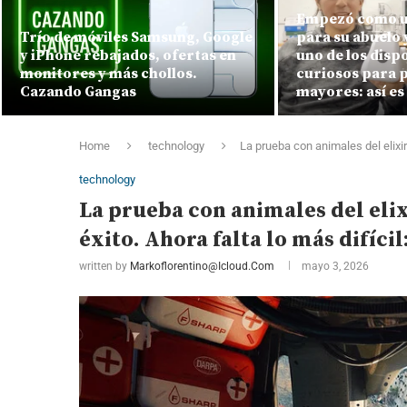
Empezó como u
Trío de móviles Samsung, Google
para su abuelo 
y iPhone rebajados, ofertas en
uno de los disp
monitores y más chollos.
curiosos para 
Cazando Gangas
mayores: así es
Home
technology
La prueba con animales del elixir
technology
La prueba con animales del elix
éxito. Ahora falta lo más difíc
written by
Markoflorentino@icloud.com
mayo 3, 2026