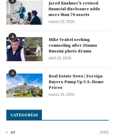
3
Jared Kushner’s revised
financial disclosure adds
more than 70 assets
marzo 25, 2026
4
Mike Vrabel seeking
counseling after Dianna
Russini photo drama
abril 23, 2026
5
Real Estate News | Foreign
Buyers Pump Up U.S. Home
Prices
marzo 25, 2026
CATEGORÍAS
art
(330)