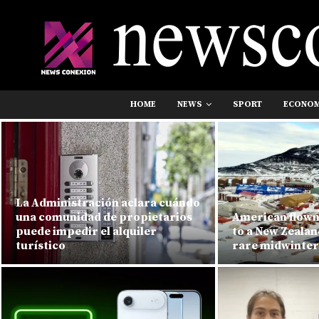
HOME
NEWS
SPORT
ECONO
La Administración aclara cuándo
una comunidad de propietarios
American flown 
puede impedir el alquiler
to a New Zealand
turístico
rare midwinter