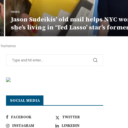
news
Jason Sudeikis’ old mail helps NYC w
she’s living in ‘Ted Lasso’ star’s form
 en humanos
SOCIAL MEDIA
FACEBOOK
TWITTER
INSTAGRAM
LINKEDIN