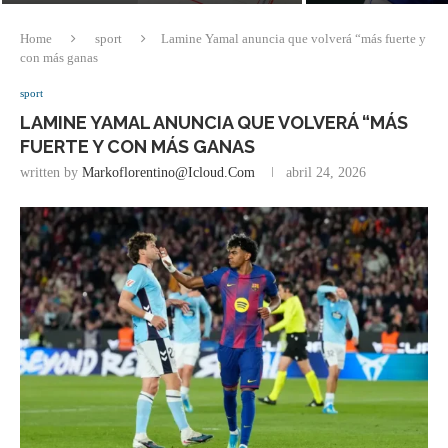
Home
sport
Lamine Yamal anuncia que volverá “más fuerte y
con más ganas
sport
LAMINE YAMAL ANUNCIA QUE VOLVERÁ “MÁS
FUERTE Y CON MÁS GANAS
written by
Markoflorentino@icloud.com
abril 24, 2026