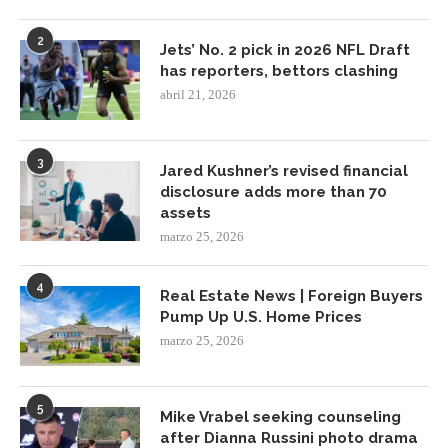
2
Jets’ No. 2 pick in 2026 NFL Draft
has reporters, bettors clashing
abril 21, 2026
3
Jared Kushner’s revised financial
disclosure adds more than 70
assets
marzo 25, 2026
4
Real Estate News | Foreign Buyers
Pump Up U.S. Home Prices
marzo 25, 2026
5
Mike Vrabel seeking counseling
after Dianna Russini photo drama