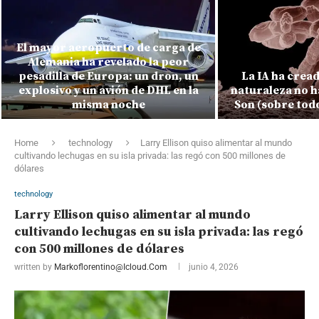
El mayor aeropuerto de carga de
Alemania ha revelado la peor
pesadilla de Europa: un dron, un
La IA ha cread
explosivo y un avión de DHL en la
naturaleza no h
misma noche
Son (sobre tod
Home
technology
Larry Ellison quiso alimentar al mundo
cultivando lechugas en su isla privada: las regó con 500 millones de
dólares
technology
Larry Ellison quiso alimentar al mundo
cultivando lechugas en su isla privada: las regó
con 500 millones de dólares
written by
Markoflorentino@icloud.com
junio 4, 2026