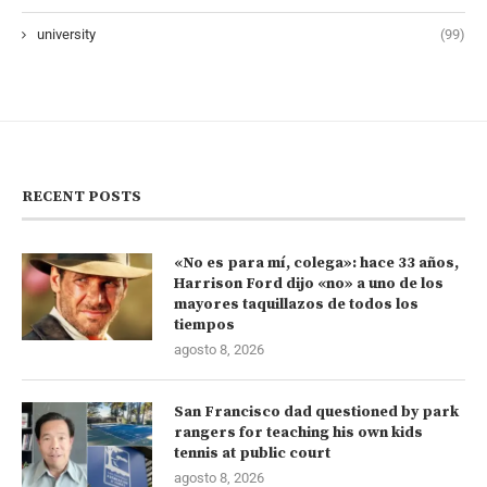
university
(99)
RECENT POSTS
«No es para mí, colega»: hace 33 años,
Harrison Ford dijo «no» a uno de los
mayores taquillazos de todos los
tiempos
agosto 8, 2026
San Francisco dad questioned by park
rangers for teaching his own kids
tennis at public court
agosto 8, 2026