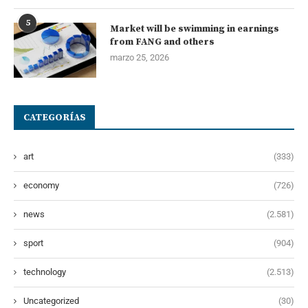
5
Market will be swimming in earnings
from FANG and others
marzo 25, 2026
CATEGORÍAS
art
(333)
economy
(726)
news
(2.581)
sport
(904)
technology
(2.513)
Uncategorized
(30)