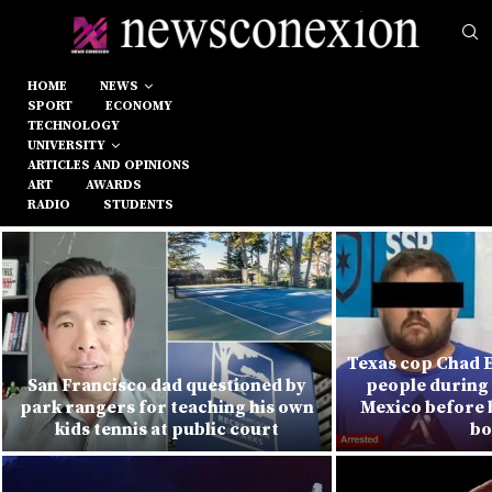
HOME
NEWS
SPORT
ECONOMY
TECHNOLOGY
UNIVERSITY
ARTICLES AND OPINIONS
ART
AWARDS
RADIO
STUDENTS
Texas cop Chad E
San Francisco dad questioned by
people during 
park rangers for teaching his own
Mexico before 
kids tennis at public court
bo