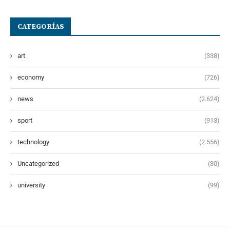
CATEGORÍAS
art
(338)
economy
(726)
news
(2.624)
sport
(913)
technology
(2.556)
Uncategorized
(30)
university
(99)