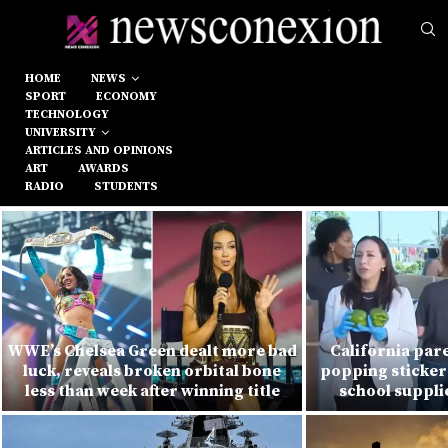
HOME
NEWS
SPORT
ECONOMY
TECHNOLOGY
UNIVERSITY
ARTICLES AND OPINIONS
ART
AWARDS
RADIO
STUDENTS
WWE’s Chelsea Green dealt more bad
California par
luck, reveals broken orbital bone
popping sticker 
less than week after winning title
school suppli