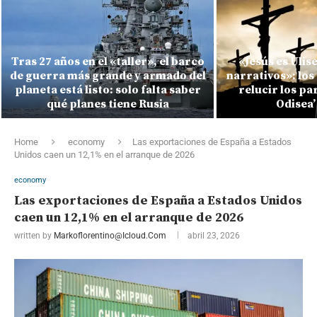
Tras 27 años en el «taller», el barco
«Jesús es Ulis
de guerra más grande y armado del
narrativos»: los
planeta está listo: solo falta saber
relucir los pa
qué planes tiene Rusia
Odisea’ 
Home
economy
Las exportaciones de España a Estados
Unidos caen un 12,1% en el arranque de 2026
economy
Las exportaciones de España a Estados Unidos
caen un 12,1% en el arranque de 2026
written by
Markoflorentino@icloud.com
abril 23, 2026