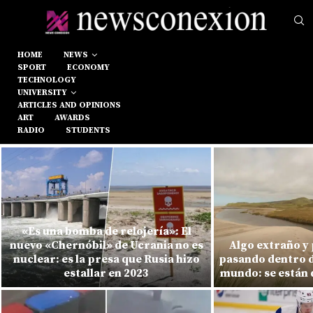
HOME
NEWS
SPORT
ECONOMY
TECHNOLOGY
UNIVERSITY
ARTICLES AND OPINIONS
ART
AWARDS
RADIO
STUDENTS
«Es una bomba de relojería»: El
nuevo «Chernóbil» de Ucrania no es
Algo extraño y
nuclear: es la presa que Rusia hizo
pasando dentro de
estallar en 2023
mundo: se están 