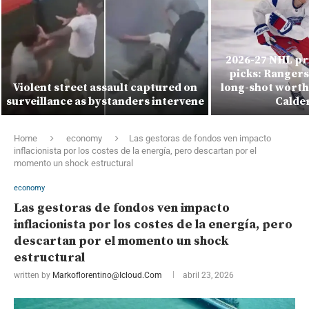
2026-27 NHL pr
picks: Rangers’
Violent street assault captured on
long-shot worth 
surveillance as bystanders intervene
Calde
Home
economy
Las gestoras de fondos ven impacto
inflacionista por los costes de la energía, pero descartan por el
momento un shock estructural
economy
Las gestoras de fondos ven impacto
inflacionista por los costes de la energía, pero
descartan por el momento un shock
estructural
written by
Markoflorentino@icloud.com
abril 23, 2026