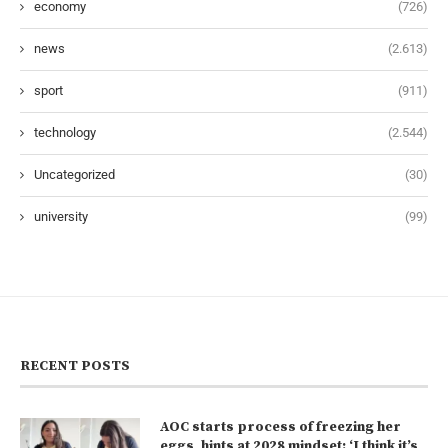
economy
(726)
news
(2.613)
sport
(911)
technology
(2.544)
Uncategorized
(30)
university
(99)
RECENT POSTS
AOC starts process of freezing her
eggs, hints at 2028 mindset: ‘I think it’s