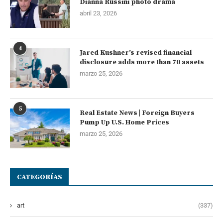
Dianna Russini photo drama
abril 23, 2026
4
Jared Kushner’s revised financial
disclosure adds more than 70 assets
marzo 25, 2026
5
Real Estate News | Foreign Buyers
Pump Up U.S. Home Prices
marzo 25, 2026
CATEGORÍAS
art
(337)