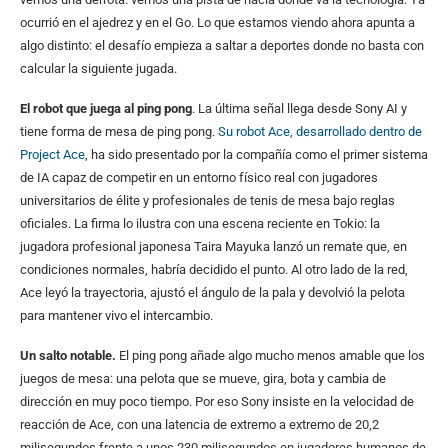
ocurrió en el ajedrez y en el Go. Lo que estamos viendo ahora apunta a
algo distinto: el desafío empieza a saltar a deportes donde no basta con
calcular la siguiente jugada.
El robot que juega al ping pong
. La última señal llega desde Sony AI y
tiene forma de mesa de ping pong.
Su robot Ace, desarrollado dentro de
Project Ace
, ha sido presentado por la compañía como el primer sistema
de IA capaz de competir en un entorno físico real con jugadores
universitarios de élite y profesionales de tenis de mesa bajo reglas
oficiales. La firma lo ilustra con una escena reciente en Tokio: la
jugadora profesional japonesa Taira Mayuka lanzó un remate que, en
condiciones normales, habría decidido el punto. Al otro lado de la red,
Ace leyó la trayectoria, ajustó el ángulo de la pala y devolvió la pelota
para mantener vivo el intercambio.
Un salto notable.
El ping pong añade algo mucho menos amable que los
juegos de mesa: una pelota que se mueve, gira, bota y cambia de
dirección en muy poco tiempo. Por eso Sony insiste en la velocidad de
reacción de Ace, con una latencia de extremo a extremo de 20,2
milisegundos frente a unos 230 milisegundos en jugadores humanos de