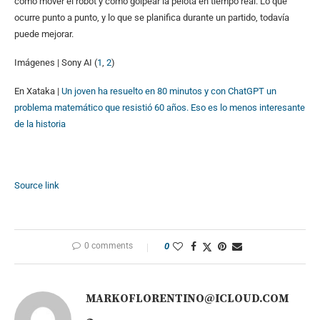
cómo mover el robot y cómo golpear la pelota en tiempo real. Lo que
ocurre punto a punto, y lo que se planifica durante un partido, todavía
puede mejorar.
Imágenes | Sony AI (
1
,
2
)
En Xataka |
Un joven ha resuelto en 80 minutos y con ChatGPT un
problema matemático que resistió 60 años. Eso es lo menos interesante
de la historia
Source link
0 comments
0
MARKOFLORENTINO@ICLOUD.COM