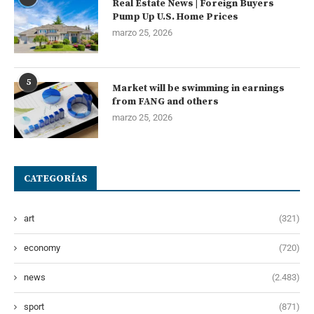
Real Estate News | Foreign Buyers
Pump Up U.S. Home Prices
marzo 25, 2026
5
Market will be swimming in earnings
from FANG and others
marzo 25, 2026
CATEGORÍAS
art
(321)
economy
(720)
news
(2.483)
sport
(871)