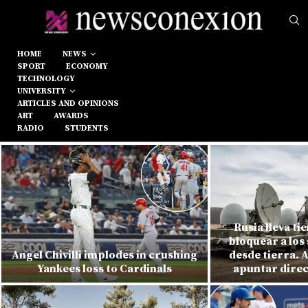
HOME
NEWS
SPORT
ECONOMY
TECHNOLOGY
UNIVERSITY
ARTICLES AND OPINIONS
ART
AWARDS
RADIO
STUDENTS
Rusia lleva t
bloquear a los 
Angel Chivilli implodes in crushing
desde tierra. 
Yankees loss to Cardinals
apuntar direc