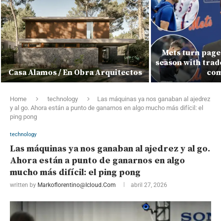
Mets turn page
season with trad
Casa Alamos / En Obra Arquitectos
com
Home
technology
Las máquinas ya nos ganaban al ajedrez
y al go. Ahora están a punto de ganarnos en algo mucho más difícil: el
ping pong
technology
Las máquinas ya nos ganaban al ajedrez y al go.
Ahora están a punto de ganarnos en algo
mucho más difícil: el ping pong
written by
Markoflorentino@icloud.com
abril 27, 2026