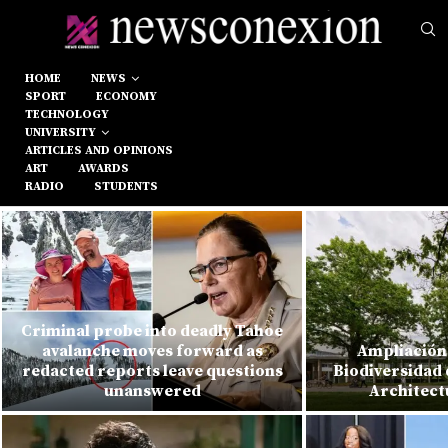
HOME
NEWS
SPORT
ECONOMY
TECHNOLOGY
UNIVERSITY
ARTICLES AND OPINIONS
ART
AWARDS
RADIO
STUDENTS
Criminal probe into deadly Tahoe
avalanche moves forward as
Ampliación 
redacted reports leave questions
Biodiversidad 
unanswered
Architect