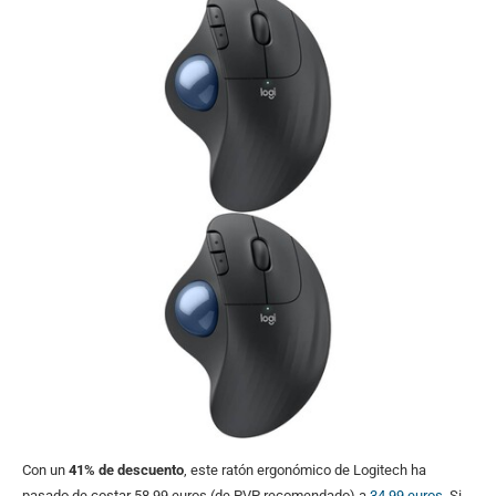
Con un
41% de descuento
, este ratón ergonómico de Logitech ha
pasado de costar 58,99 euros (de PVP recomendado) a
34,99 euros
. Si