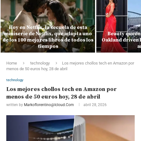
Hoy en Netflix, la secuela de esta
miniserie de Netflix, que adapta uno
Beauty queen 
de los 100 mejores libros de todos los
Oakland driven 
tiempos
a
Home
technology
Los mejores chollos tech en Amazon por
menos de 50 euros hoy, 28 de abril
technology
Los mejores chollos tech en Amazon por
menos de 50 euros hoy, 28 de abril
written by
Markoflorentino@icloud.com
abril 28, 2026