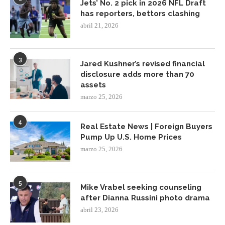
Jets’ No. 2 pick in 2026 NFL Draft
has reporters, bettors clashing
abril 21, 2026
3
Jared Kushner’s revised financial
disclosure adds more than 70
assets
marzo 25, 2026
4
Real Estate News | Foreign Buyers
Pump Up U.S. Home Prices
marzo 25, 2026
5
Mike Vrabel seeking counseling
after Dianna Russini photo drama
abril 23, 2026