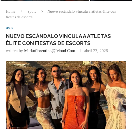
Home
sport
Nuevo escándalo vincula a atletas élite con
fiestas de escorts
sport
NUEVO ESCÁNDALO VINCULA A ATLETAS
ÉLITE CON FIESTAS DE ESCORTS
written by
Markoflorentino@icloud.com
abril 23, 2026