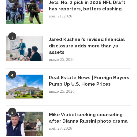
Jets’ No. 2 pick in 2026 NFL Draft
has reporters, bettors clashing
abril 21, 2026
3
Jared Kushner’s revised financial
disclosure adds more than 70
assets
marzo 25, 2026
4
Real Estate News | Foreign Buyers
Pump Up U.S. Home Prices
marzo 25, 2026
5
Mike Vrabel seeking counseling
after Dianna Russini photo drama
abril 23, 2026