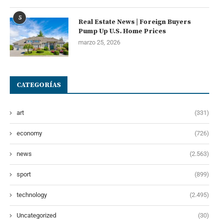
5
Real Estate News | Foreign Buyers
Pump Up U.S. Home Prices
marzo 25, 2026
CATEGORÍAS
art
(331)
economy
(726)
news
(2.563)
sport
(899)
technology
(2.495)
Uncategorized
(30)