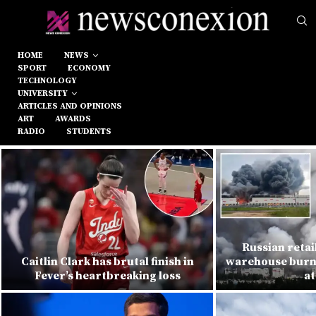
HOME
NEWS
SPORT
ECONOMY
TECHNOLOGY
UNIVERSITY
ARTICLES AND OPINIONS
ART
AWARDS
RADIO
STUDENTS
Russian retai
Caitlin Clark has brutal finish in
warehouse burns
Fever’s heartbreaking loss
at