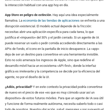
la interacción habitual con una app hoy en día.
App Store en peligro de extinción
. Hay aquí una idea especialmente
llamativa. La
economía de las tiendas de aplicaciones
se enfrenta a una
disrupción existencial. El modelo actual depende de la fricción:
necesitas abrir una aplicación específica para cada tarea, lo que
justifica el «impuesto» del 30% y el jardín cerrado. Si un agente de IA
puede reservar un vuelo o pedir comida accediendo directamente a las
APIs de fondo, el icono en la pantalla de inicio desaparece. La «app»
deja de ser un destino para convertirse en una herramienta invisible.
Esto no solo amenaza los ingresos de Apple, sino que redefine el
desarrollo móvil hacia un ecosistema «API-first», donde la interfaz
gráfica es irrelevante y la competencia se decide por la eficiencia del
agente, no por el diseño de la UI.
¿Adiós, privacidad?
Y en este contexto la privacidad podría convertirse
de nuevo en el precio de ese «es que es muy cómodo usar así un
dispositivo» de estos futuros móviles. Para que un agente de IA sea útil
y funcione de forma realmente autónoma, necesita saberlo todo o casi
todo de nosotros. Nuestra ubicación, salud, mensajes y por supuesto el