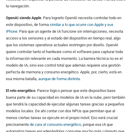
la navegación.
OpenAI siendo Apple
. Para lograrlo OpenAI necesita controlar todo en
este dispositivo, de forma
similar a lo que ocurre con Apple y sus
iPhone
. Para que un agente de IA funcione sin interrupciones, necesita
acceso a los sensores y al estado del dispositivo en tiempo real, algo
que los sistemas operativos actuales restringen por diseño. OpenAI
quiere controlar tanto el hardware como el software para capturar toda
la información relevante en cada momento. La barrera técnica no es el
modelo de IA, sino ese control total que además requiere una gestión
perfecta de memoria y consumo energético. Apple, por, cierto, está en
esa misma batalla,
aunque de forma distinta
.
El reto energético
. Parece lógico pensar que este dispositivo base
buena parte de su capacidad en modelos de IA en la nube, pero también
que tendrá la capacidad de ejecutar algunas tareas gracias a pequeños
modelos locales. De ahí contar con dos NPUs que permitan que al
menos ciertas tareas se ejecute en el propio móvil. Eso será crucial
precisamente
de cara al consumo energético
, porque esa IA que
automatiza tareas encadenándolas consume mucho más cómputo que