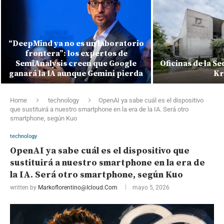
“DeepMind ya no es un laboratorio
frontera”: los expertos de
SemiAnalysis creen que Google
Oficinas de la Se
ganará la IA aunque Gemini pierda
Kr
Home
technology
OpenAI ya sabe cuál es el dispositivo
que sustituirá a nuestro smartphone en la era de la IA. Será otro
smartphone, según Kuo
technology
OpenAI ya sabe cuál es el dispositivo que
sustituirá a nuestro smartphone en la era de
la IA. Será otro smartphone, según Kuo
written by
Markoflorentino@icloud.com
mayo 5, 2026