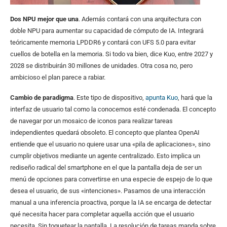
Dos NPU mejor que una
. Además contará con una arquitectura con
doble NPU para aumentar su capacidad de cómputo de IA. Integrará
teóricamente memoria LPDDR6 y contará con UFS 5.0 para evitar
cuellos de botella en la memoria. Si todo va bien, dice Kuo, entre 2027 y
2028 se distribuirán 30 millones de unidades. Otra cosa no, pero
ambicioso el plan parece a rabiar.
Cambio de paradigma
. Este tipo de dispositivo,
apunta Kuo
, hará que la
interfaz de usuario tal como la conocemos esté condenada. El concepto
de navegar por un mosaico de iconos para realizar tareas
independientes quedará obsoleto. El concepto que plantea OpenAI
entiende que el usuario no quiere usar una «pila de aplicaciones», sino
cumplir objetivos mediante un agente centralizado. Esto implica un
rediseño radical del smartphone en el que la pantalla deja de ser un
menú de opciones para convertirse en una especie de espejo de lo que
desea el usuario, de sus «intenciones». Pasamos de una interacción
manual a una inferencia proactiva, porque la IA se encarga de detectar
qué necesita hacer para completar aquella acción que el usuario
necesita. Sin toquetear la pantalla. La resolución de tareas manda sobre