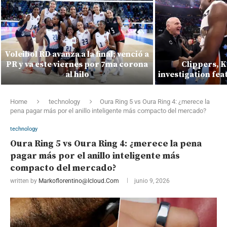
Voleibol RD avanza a la final; venció a
PR y va este viernes por 7ma corona
Clippers, 
al hilo
investigation fea
Home
technology
Oura Ring 5 vs Oura Ring 4: ¿merece la
pena pagar más por el anillo inteligente más compacto del mercado?
technology
Oura Ring 5 vs Oura Ring 4: ¿merece la pena
pagar más por el anillo inteligente más
compacto del mercado?
written by
Markoflorentino@icloud.com
junio 9, 2026