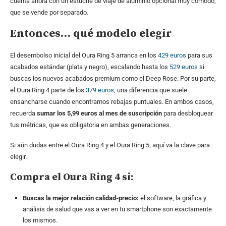
cuenta ahora con un estuche de viaje de aluminio opcional muy cómodo,
que se vende por separado.
Entonces… qué modelo elegir
El desembolso inicial del Oura Ring 5 arranca en los
429 euros
para sus
acabados estándar (plata y negro), escalando hasta los
529 euros
si
buscas los nuevos acabados premium como el Deep Rose. Por su parte,
el Oura Ring 4 parte de los
379 euros
, una diferencia que suele
ensancharse cuando encontramos rebajas puntuales. En ambos casos,
recuerda
sumar los 5,99 euros al mes de suscripción
para desbloquear
tus métricas, que es obligatoria en ambas generaciones.
Si aún dudas entre el Oura Ring 4 y el Oura Ring 5, aquí va la clave para
elegir.
Compra el Oura Ring 4 si:
Buscas la mejor relación calidad-precio:
el software, la gráfica y
análisis de salud que vas a ver en tu smartphone son exactamente
los mismos.