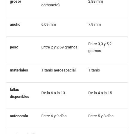
grosor
2,88 mm
compacto)
ancho
6,09 mm
7,9 mm
Entre 3,3 y 5,2
peso
Entre 2 y 2,69 gramos
gramos
materiales
Titanio aeroespacial
Titanio
tallas
De la 6 a la 13
De la 4 a la 15
disponibles
autonomía
Entre 6 y 9 días
Entre 5 y 8 días