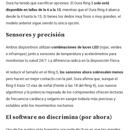
Oura ha tenido que sacrificar opciones. El Oura Ring 5
solo está
disponible en tallas de la 6 a la 13
, mientras que el Oura Ring 4 abarca
desde la 4 hasta la 15. Si tienes los dedos muy finos o muy grandes, el
modelo anterior sigue siendo tu única opción.
Sensores y precisión
Ambos dispositivos utilizan
combinaciones de luces LED
(rojas, verdes
e infrarrojas) junto a sensores de temperatura y acelerómetros para
monitorizar tu salud 24/7. La diferencia radica en la disposición física.
Al reducir el tamaño en el Ring 5,
los sensores ahora sobresalen menos
pero hacen un mejor contacto con la piel. Oura afirma que, aunque el
Ring 5 traza 12 vías de señal (frente a las 18 del Ring 4), sus nuevos
algoritmos y la potencia mejorada de los componentes ofrecen lecturas
de frecuencia cardíaca y oxígeno en sangre todavía más precisas y
estables ante los movimientos nocturnos.
El software no discrimina (por ahora)
Uno de los puntos más honestos por parte de Oura es que las grandes