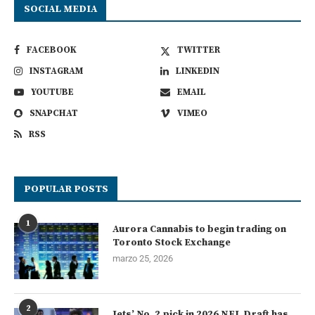
SOCIAL MEDIA
FACEBOOK
TWITTER
INSTAGRAM
LINKEDIN
YOUTUBE
EMAIL
SNAPCHAT
VIMEO
RSS
POPULAR POSTS
1
Aurora Cannabis to begin trading on
Toronto Stock Exchange
marzo 25, 2026
2
Jets’ No. 2 pick in 2026 NFL Draft has