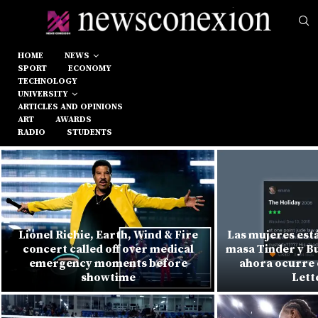
HOME
NEWS
SPORT
ECONOMY
TECHNOLOGY
UNIVERSITY
ARTICLES AND OPINIONS
ART
AWARDS
RADIO
STUDENTS
Lionel Richie, Earth, Wind & Fire
Las mujeres est
concert called off over medical
masa Tinder y B
emergency moments before
ahora ocurre 
showtime
Lett