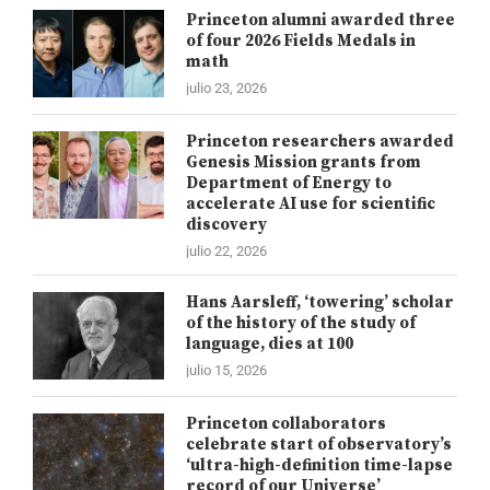
Princeton alumni awarded three
of four 2026 Fields Medals in
math
julio 23, 2026
Princeton researchers awarded
Genesis Mission grants from
Department of Energy to
accelerate AI use for scientific
discovery
julio 22, 2026
Hans Aarsleff, ‘towering’ scholar
of the history of the study of
language, dies at 100
julio 15, 2026
Princeton collaborators
celebrate start of observatory’s
‘ultra-high-definition time-lapse
record of our Universe’