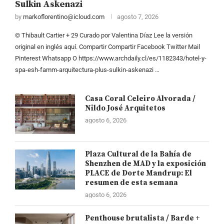
Sulkin Askenazi
by
markoflorentino@icloud.com
agosto 7, 2026
© Thibault Cartier + 29 Curado por Valentina Díaz Lee la versión
original en inglés aquí. Compartir Compartir Facebook Twitter Mail
Pinterest Whatsapp O https://www.archdaily.cl/es/1182343/hotel-y-
spa-esh-famm-arquitectura-plus-sulkin-askenazi …
Casa Coral Celeiro Alvorada /
Nildo José Arquitetos
agosto 6, 2026
Plaza Cultural de la Bahía de
Shenzhen de MAD y la exposición
PLACE de Dorte Mandrup: El
resumen de esta semana
agosto 6, 2026
Penthouse brutalista / Barde +