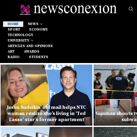
HOME
NEWS
SPORT
ECONOMY
TECHNOLOGY
UNIVERSITY
ARTICLES AND OPINIONS
ART
AWARDS
RADIO
STUDENTS
Jason Sudeikis’ old mail helps NYC
woman realize she’s living in ‘Ted
Gunman shoots t
Lasso’ star’s former apartment
subway