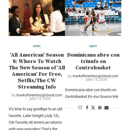
news
sport
‘All American’ Season
Dominicana abre con
8: Where To Watch
triunfo en
The New Season of ‘All
Centrobasket
American’ For Free,
by
markoflorentino@icloud.com
Netflix/The CW
julio 13, 2026
Streaming Info
Dominicana abre con triunfo en
by
markoflorentino@icloud.com
Centrobasket En vivo Source link
julio 13, 2026
It’s time to say goodbye to an old
favorite. Later tonight (July 13),
CW favorite All American returns
with new episodes! That’s the