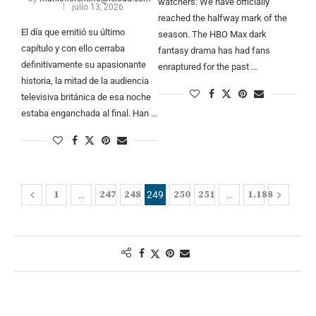
watchers: We have officially
julio 13, 2026
reached the halfway mark of the
El día que emitió su último
season. The HBO Max dark
capítulo y con ello cerraba
fantasy drama has had fans
definitivamente su apasionante
enraptured for the past …
historia, la mitad de la audiencia
televisiva británica de esa noche
estaba enganchada al final. Han …
1
247
248
250
251
1.188
…
249
…