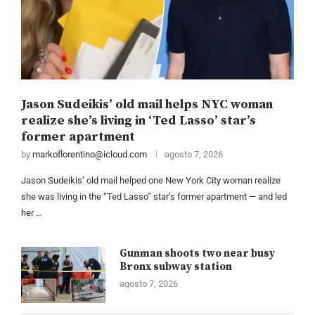
Jason Sudeikis’ old mail helps NYC woman
realize she’s living in ‘Ted Lasso’ star’s
former apartment
by
markoflorentino@icloud.com
agosto 7, 2026
Jason Sudeikis’ old mail helped one New York City woman realize
she was living in the “Ted Lasso” star’s former apartment — and led
her …
Gunman shoots two near busy
Bronx subway station
agosto 7, 2026