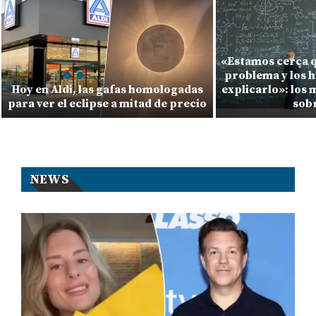
«Estamos cerca q
problema y los 
Hoy en Aldi, las gafas homologadas
explicarlo»: los
para ver el eclipse a mitad de precio
sobr
NEWS