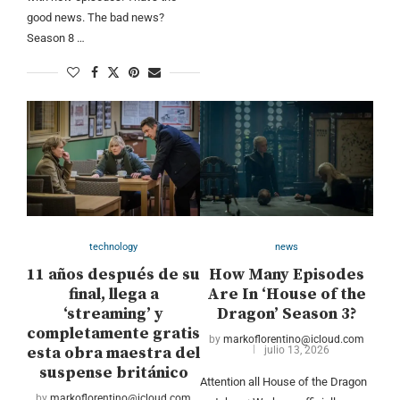
good news. The bad news?
Season 8 …
technology
news
11 años después de su
How Many Episodes
final, llega a
Are In ‘House of the
‘streaming’ y
Dragon’ Season 3?
completamente gratis
by
markoflorentino@icloud.com
esta obra maestra del
julio 13, 2026
suspense británico
Attention all House of the Dragon
by
markoflorentino@icloud.com