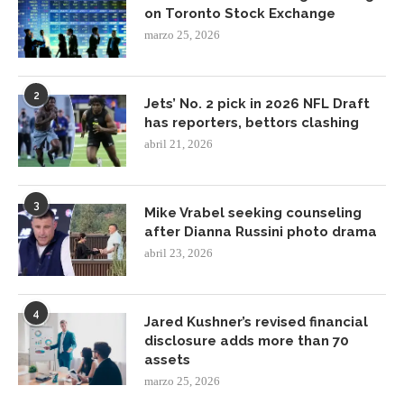
on Toronto Stock Exchange
marzo 25, 2026
2
Jets’ No. 2 pick in 2026 NFL Draft
has reporters, bettors clashing
abril 21, 2026
3
Mike Vrabel seeking counseling
after Dianna Russini photo drama
abril 23, 2026
4
Jared Kushner’s revised financial
disclosure adds more than 70
assets
marzo 25, 2026