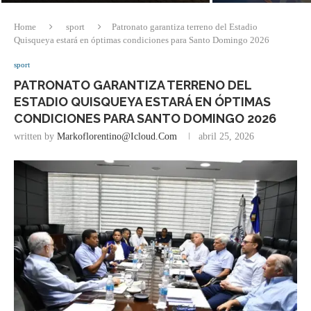
Home
sport
Patronato garantiza terreno del Estadio
Quisqueya estará en óptimas condiciones para Santo Domingo 2026
sport
PATRONATO GARANTIZA TERRENO DEL
ESTADIO QUISQUEYA ESTARÁ EN ÓPTIMAS
CONDICIONES PARA SANTO DOMINGO 2026
written by
Markoflorentino@icloud.com
abril 25, 2026