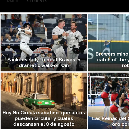
RADIO
STUDENTS
Brewers mino
Yankees rally to beat Braves in
catch of the 
dramatic walk-off win
ro
Hoy No Circula sabatino: qué autos
pueden circular y cuáles
Las Reinas del 
descansan el 8 de agosto
oro co