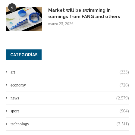
5
Market will be swimming in
earnings from FANG and others
marzo 25, 2026
CATEGORÍAS
art
(333)
economy
(726)
news
(2.579)
sport
(904)
technology
(2.511)