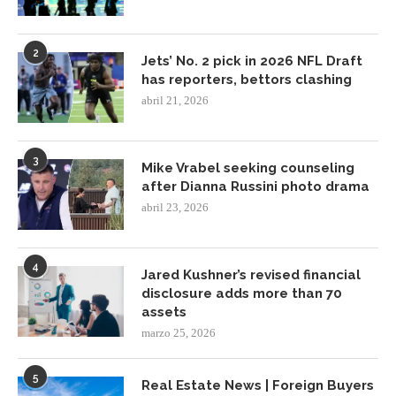
2
Jets’ No. 2 pick in 2026 NFL Draft
has reporters, bettors clashing
abril 21, 2026
3
Mike Vrabel seeking counseling
after Dianna Russini photo drama
abril 23, 2026
4
Jared Kushner’s revised financial
disclosure adds more than 70
assets
marzo 25, 2026
5
Real Estate News | Foreign Buyers